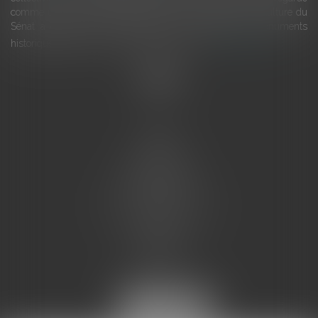
comme une charge. Le rapport que la commission de la culture du
Sénat a consacré, en juillet 2026, à la gestion des monuments
historiques invite à y voir aussi une ressour...
Lire la suite
Accueil
L'équipe
Eurojuris
Droit des affaires
Ventes aux enchères
Droit bancaire
Procédures civiles d'exécution
Honoraires
Contact
Assistantes juridiques
Actus
Articles