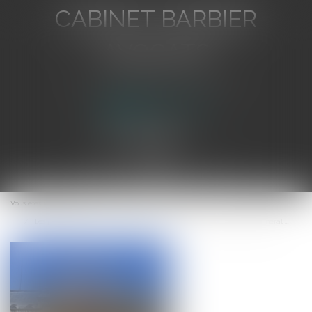
CABINET BARBIER
AVOCATS
Avocat au Barreau de Toulon
Ouvrir
le
Vous êtes ici :
Accueil
menu
Les principes d'unicité, d'intangibilité et d'exhaustivité du décompte général ...