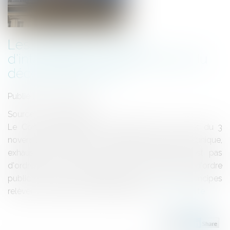
Les principes d'unicité,
d'intangibilité et d'exhaustivité du
décompte général ...
Publié le :
20/11/2014
Source :
www.eurojuris.fr
Le Conseil d'Etat vient de décider dans un arrêt du 3
novembre 2014 que le moyen tenant au caractère unique,
exhaustif et définitif du décompte général n'est pas
d'ordre public.... des principes qui ne sont pas d'ordre
public La Haute Juridiction ajoute que ces principes
relèvent de la liberté contractuelle, pui...
Lire la suite