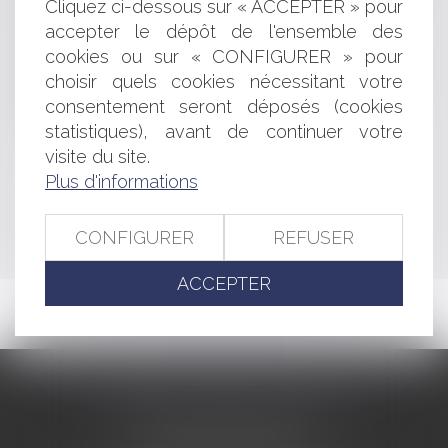
Cliquez ci-dessous sur « ACCEPTER » pour
rejet
Livraison de colis et protection du consommateur
accepter le dépôt de l'ensemble des
Notification recours permis de construire
cookies ou sur « CONFIGURER » pour
Simplification du régime des travaux adossés aux
choisir quels cookies nécessitant votre
monuments historiques
consentement seront déposés (cookies
Contrats: attention aux conditions suspensives
statistiques), avant de continuer votre
visite du site.
Plus d'informations
<<
<
...
315
316
317
318
319
320
321
...
>
>>
CONFIGURER
REFUSER
ACCEPTER
CABINET BARBIER AVOCATS
155 Avenue VAUBAN