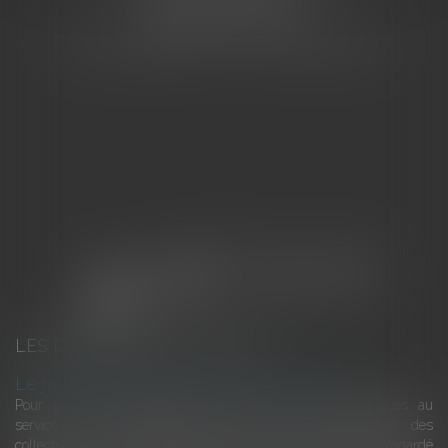
83000 TOULON
Tél : 04 94 92 92 67 - Fax : 04 94 92 42 77
LES DERNIÈRES ACTUALITÉS
Le joug léger des monuments historiques
Pour une gestion patrimoniale des monuments historiques au
service du développement économique et touristique des
collectivités Le monument historique a longtemps été regardé