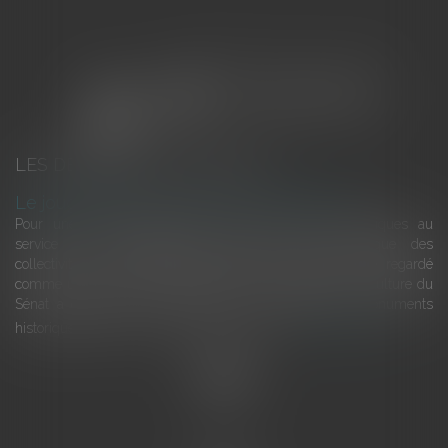
LES DERNIÈRES ACTUALITÉS
Le joug léger des monuments historiques
Pour une gestion patrimoniale des monuments historiques au
service du développement économique et touristique des
collectivités Le monument historique a longtemps été regardé
comme une charge. Le rapport que la commission de la culture du
Sénat a consacré, en juillet 2026, à la gestion des monuments
historiques invite à y voir aussi une ressour...
Lire la suite