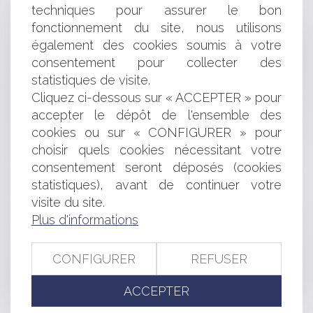
Quand la notion d’ouvrage l’emporte
techniques pour assurer le bon
Cautionnement : manquement au devoir de mise en
fonctionnement du site, nous utilisons
garde de la banque et appréciation de la proportionnalité
également des cookies soumis à votre
Documents scolaires et données personnelles des
consentement pour collecter des
enfants et des parents : quelles sont les informations que
statistiques de visite.
les établissements scolaires peuvent demander, et sous
Cliquez ci-dessous sur « ACCEPTER » pour
quelles conditions ?
accepter le dépôt de l'ensemble des
Malgré la fin de la conciliation, la caution reste débitrice
de son engagement
cookies ou sur « CONFIGURER » pour
La valorisation du domaine public, l'exemple de la
choisir quels cookies nécessitant votre
Côte d'Ivoire
consentement seront déposés (cookies
Les obligations convertibles
statistiques), avant de continuer votre
Actes de parasitisme destinés à tirer profit de
visite du site.
la notoriété d'une marque
Plus d'informations
Bail d'habitation : les dangers de la notification du
congé du bail par Courrier Recommandé
Contrat de travail : ​​​​​dans quelle mesure l’employeur
CONFIGURER
REFUSER
peut-il imposer des changements à un salarié ? Distinguer
modification du contrat de travail et modification des
ACCEPTER
conditions de travail