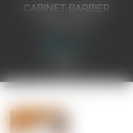
CABINET BARBIER
AVOCATS
Avocat au Barreau de Toulon
Ouvrir
le
Vous êtes ici :
Accueil
menu
Prestation compensatoire : exclusion des sommes versées au titre du devoir
de secours