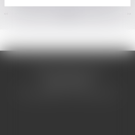
<<
<
...
111
112
113
114
115
116
117
...
>
>>
CABINET BARBIER AVOCATS
155 Avenue VAUBAN
83000 TOULON
Tél : 04 94 92 92 67 - Fax : 04 94 92 42 77