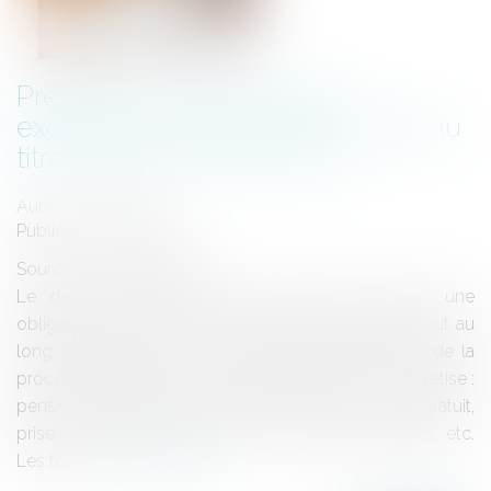
Prestation compensatoire :
exclusion des sommes versées au
titre du devoir de secours
Auteur : BLEIN Paul
Publié le :
15/11/2022
Source :
www.eurojuris.fr
Le devoir de secours entre époux mariés est une
obligation posée par le Code civil qui s'applique tout au
long du mariage. Ce n’est toutefois qu’à l’occasion de la
procédure de divorce que cette obligation se concrétise :
pension alimentaire, jouissance d’un bien à titre gratuit,
prise en charge du passif sans comptes ultérieurs, etc.
Les forme...
Lire la suite