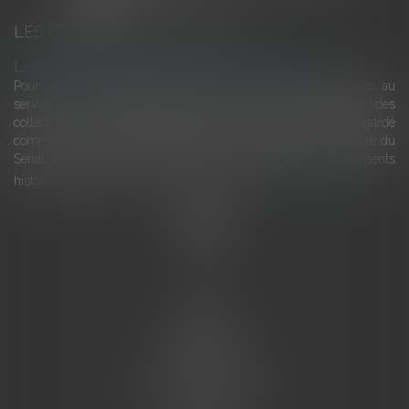
LES DERNIÈRES ACTUALITÉS
Le joug léger des monuments historiques
Pour une gestion patrimoniale des monuments historiques au
service du développement économique et touristique des
collectivités Le monument historique a longtemps été regardé
comme une charge. Le rapport que la commission de la culture du
Sénat a consacré, en juillet 2026, à la gestion des monuments
historiques invite à y voir aussi une ressour...
Lire la suite
Accueil
L'équipe
Eurojuris
Droit des affaires
Ventes aux enchères
Droit bancaire
Procédures civiles d'exécution
Honoraires