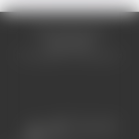
CABINET BARBIER AVOCATS
155 Avenue VAUBAN
83000 TOULON
Tél : 04 94 92 92 67 - Fax : 04 94 92 42 77