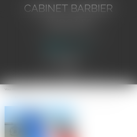
CABINET BARBIER
AVOCATS
Avocat au Barreau de Toulon
Ouvrir
le
Vous êtes ici :
Accueil
menu
Le Président de la République peut agir en justice pendant son mandat