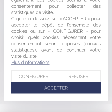
Audition d'une personne en dehors de la garde à vue
consentement pour collecter des
Intervention économique des collectivités locales
statistiques de visite.
Litiges relatifs aux antennes relais
Cliquez ci-dessous sur « ACCEPTER » pour
Le Président de la République peut agir en justice
accepter le dépôt de l'ensemble des
pendant son mandat
Travail clandestin et contribution de l'employeur
cookies ou sur « CONFIGURER » pour
Majoration des droits à construire
choisir quels cookies nécessitant votre
Contrat liant une personne privée occupant le domaine
consentement seront déposés (cookies
et celle gérant un stade
statistiques), avant de continuer votre
Guide pratique: le licenciement abusif
visite du site.
Police spéciale du Préfet pour décider de fermer un
Plus d'informations
restaurant
CONFIGURER
REFUSER
<<
<
...
381
382
383
384
385
386
387
...
>
ACCEPTER
>>