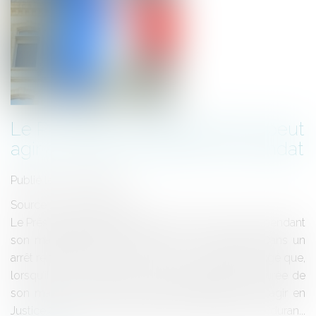
Le Président de la République peut
agir en justice pendant son mandat
Publié le :
19/06/2012
Source :
www.eurojuris.fr
Le Président de la République peut agir en justice pendant
son mandatPublié le 19/06/2012 - 84 lecteurs Dans un
arrêt rendu le 15 juin 2012, la Cour de cassation a jugé que,
lorsqu’il est victime d’une infraction pendant la durée de
son mandat, le Président de la République peut agir en
Justice.Chef de l'Etat: constitution de partie civile duran...