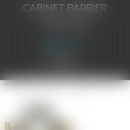
CABINET BARBIER
AVOCATS
Avocat au Barreau de Toulon
Ouvrir
le
Vous êtes ici :
Accueil
menu
Prescription et nature de l’action : l’enjeu de la qualification