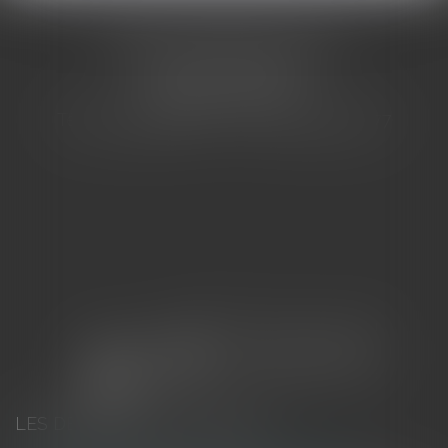
CABINET BARBIER AVOCATS
155 Avenue VAUBAN
83000 TOULON
Tél : 04 94 92 92 67 - Fax : 04 94 92 42 77
LES DERNIÈRES ACTUALITÉS