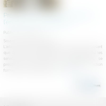
Prescription et nature de l’action :
l’enjeu de la qualification
Publié le :
05/07/2022
Source :
actu.dalloz-etudiant.fr
L'article L. 218-2, du code de la consommation, disposant
que l'action des professionnels, pour les biens ou les
services qu'ils fournissent aux consommateurs, se
prescrit par deux ans, n'est pas applicable à l'action
formée par le crédit-bailleur qui...
Lire la suite