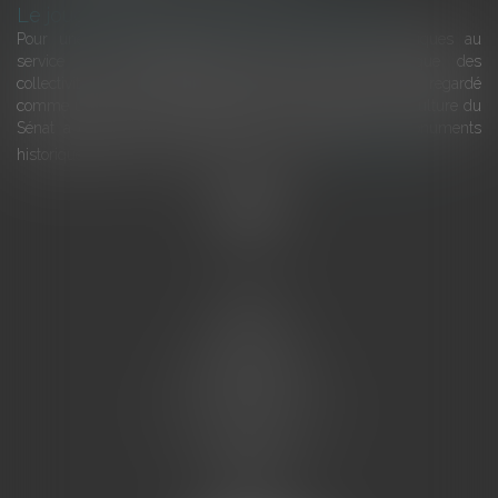
Le joug léger des monuments historiques
Pour une gestion patrimoniale des monuments historiques au
service du développement économique et touristique des
collectivités Le monument historique a longtemps été regardé
comme une charge. Le rapport que la commission de la culture du
Sénat a consacré, en juillet 2026, à la gestion des monuments
historiques invite à y voir aussi une ressour...
Lire la suite
Accueil
L'équipe
Eurojuris
Droit des affaires
Ventes aux enchères
Droit bancaire
Procédures civiles d'exécution
Honoraires
Contact
Assistantes juridiques
Actus