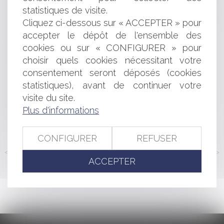
statistiques de visite.
procédures dans un contexte de violences intrafamiliales
En Guadeloupe et en Martinique, évolution de la zone
Cliquez ci-dessous sur « ACCEPTER » pour
des 50 pas géométriques
accepter le dépôt de l'ensemble des
Bail commercial et conditions de validité d'une cession
cookies ou sur « CONFIGURER » pour
de droit au bail
choisir quels cookies nécessitant votre
La réémission d'un titre exécutoire après le prononcé
consentement seront déposés (cookies
d'une décharge d'obligation de payer
statistiques), avant de continuer votre
Loyers dus pendant la période covid : la cour de
visite du site.
cassation a tranché !
Prescription et nature de l’action : l’enjeu de la
Plus d'informations
qualification
CONFIGURER
REFUSER
<<
<
...
117
118
119
120
121
122
123
...
>
>>
ACCEPTER