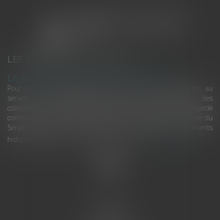
LES DERNIÈRES ACTUALITÉS
Le joug léger des monuments historiques
Pour une gestion patrimoniale des monuments historiques au
service du développement économique et touristique des
collectivités Le monument historique a longtemps été regardé
comme une charge. Le rapport que la commission de la culture du
Sénat a consacré, en juillet 2026, à la gestion des monuments
historiques invite à y voir aussi une ressour...
Lire la suite
Accueil
L'équipe
Eurojuris