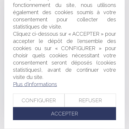
Groq lève 640 millions de dollars pour défier Nvidia
fonctionnement du site, nous utilisons
sur le marché des puces pour l'IA
également des cookies soumis à votre
Vice de consentement : retour sur l’appréciation de
consentement pour collecter des
l’état de dépendance
statistiques de visite.
Immatriculation au RNE : obtenez dès à présent votre
Cliquez ci-dessous sur « ACCEPTER » pour
attestation !
accepter le dépôt de l'ensemble des
Irrégularité d’une méthode de notation des offres
basée sur les rangs de classement
cookies ou sur « CONFIGURER » pour
Droit de préférence et confusion des qualités de
choisir quels cookies nécessitant votre
preneur et de bailleur
consentement seront déposés (cookies
DevRev lève 100 millions de dollars pour son logiciel
statistiques), avant de continuer votre
de relation client à base d'IA
visite du site.
Précisions du Conseil d’État sur la prescription de
Plus d'informations
l’action en garantie décennale
Retards, pertes, dommages sur vos bagages : à quoi
avez-vous droit ?
CONFIGURER
REFUSER
Le fait de subir une procédure judiciaire n’est pas
constitutif d’une procédure abusive
ACCEPTER