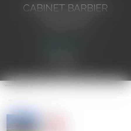
CABINET BARBIER
AVOCATS
Avocat au Barreau de Toulon
Ouvrir
le
Vous êtes ici :
Accueil
menu
Précisions du Conseil d’État sur la prescription de l’action en garantie
décennale