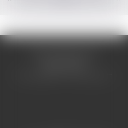
<<
<
...
52
53
54
55
56
57
58
...
>
>>
CABINET BARBIER AVOCATS
155 Avenue VAUBAN
83000 TOULON
Tél : 04 94 92 92 67 - Fax : 04 94 92 42 77