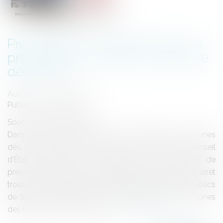
Précisions du Conseil d’État sur la
prescription de l’action en garantie
décennale
Auteur : Pasquet Mathieu
Publié le :
21/08/2024
Source :
www.eurojuris.fr
Dans un arrêt du 7 juin 2024 Communauté de communes
des Pays du Sel et du Vermois (n° 472662), le Conseil
d’État a apporté des précisions sur le régime de
prescription de l’action en garantie décennale. Cet arrêt
trouve son origine dans un ensemble de marchés publics
de travaux conclus par la Communauté de communes
des Pays du Sel et du Vermois...
Lire la suite