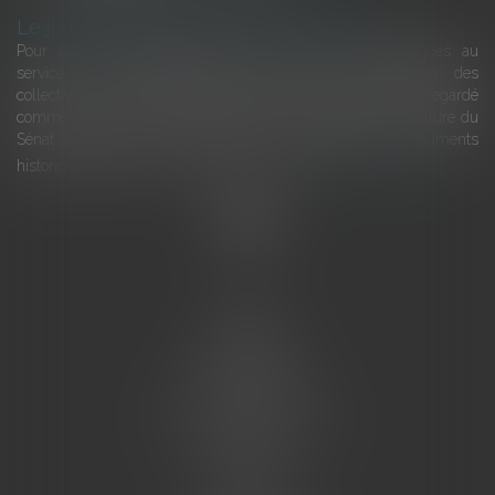
Le joug léger des monuments historiques
Pour une gestion patrimoniale des monuments historiques au
service du développement économique et touristique des
collectivités Le monument historique a longtemps été regardé
comme une charge. Le rapport que la commission de la culture du
Sénat a consacré, en juillet 2026, à la gestion des monuments
historiques invite à y voir aussi une ressour...
Lire la suite
Accueil
L'équipe
Eurojuris
Droit des affaires
Ventes aux enchères
Droit bancaire
Procédures civiles d'exécution
Honoraires
Contact
Assistantes juridiques