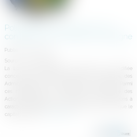
Politique de rémunération des
conseillers de sociétés en Espagne
Publié le :
11/04/2014
Source :
www.eurojuris.fr
La Loi sur les Sociétés de Capitaux sera modifiée
concernant l’Assemblée Générale des Actionnaires, des
Administrateurs et la rémunération des conseillers. Parmi
ces modifications, il est établit que l’Assemblée des
Actionnaires approuvera la politique de rémunérations à
caractère obligatoire, au moins tous les trois ans, que le
capital nécessai...
Lire la suite