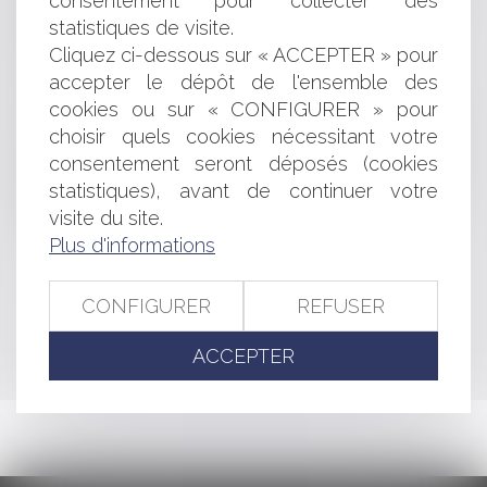
consentement pour collecter des
Espagne
statistiques de visite.
Déclaration de candidature et retrait inattendu d’un
Cliquez ci-dessous sur « ACCEPTER » pour
colistier
accepter le dépôt de l'ensemble des
Les arrhes selon le système juridique espagnol
La rémunération des administrateurs dans les statuts
cookies ou sur « CONFIGURER » pour
de la société en Espagne
choisir quels cookies nécessitant votre
La rémunération conditionnelle de l'administrateur en
consentement seront déposés (cookies
Espagne
statistiques), avant de continuer votre
La CJUE invalide la directive sur la conservation des
visite du site.
données
Plus d'informations
<<
<
...
329
330
331
332
333
334
335
...
>
CONFIGURER
REFUSER
>>
ACCEPTER