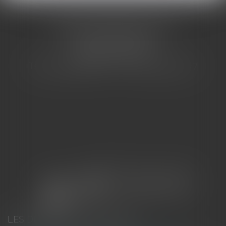
CABINET BARBIER AVOCATS
155 Avenue VAUBAN
83000 TOULON
Tél : 04 94 92 92 67 - Fax : 04 94 92 42 77
LES DERNIÈRES ACTUALITÉS