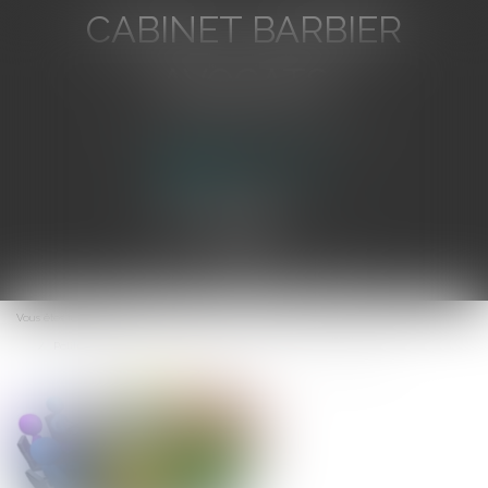
CABINET BARBIER
AVOCATS
Avocat au Barreau de Toulon
Ouvrir
le
Vous êtes ici :
Accueil
menu
Politique de rémunération des conseillers de sociétés en Espagne