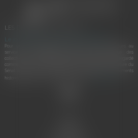
LES DERNIÈRES ACTUALITÉS
Le joug léger des monuments historiques
Pour une gestion patrimoniale des monuments historiques au
service du développement économique et touristique des
collectivités Le monument historique a longtemps été regardé
comme une charge. Le rapport que la commission de la culture du
Sénat a consacré, en juillet 2026, à la gestion des monuments
historiques invite à y voir aussi une ressour...
Lire la suite
Accueil
L'équipe
Eurojuris
Droit des affaires
Ventes aux enchères