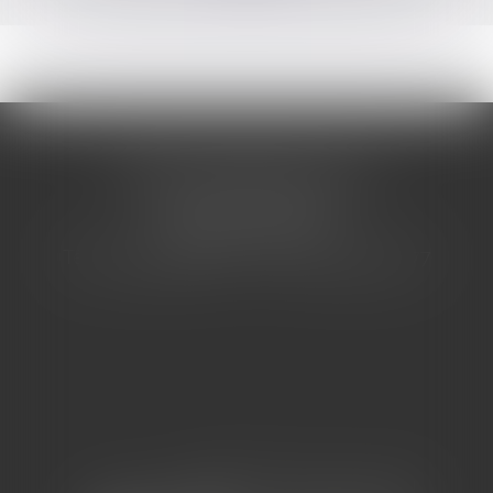
CABINET BARBIER AVOCATS
155 Avenue VAUBAN
83000 TOULON
Tél : 04 94 92 92 67 - Fax : 04 94 92 42 77