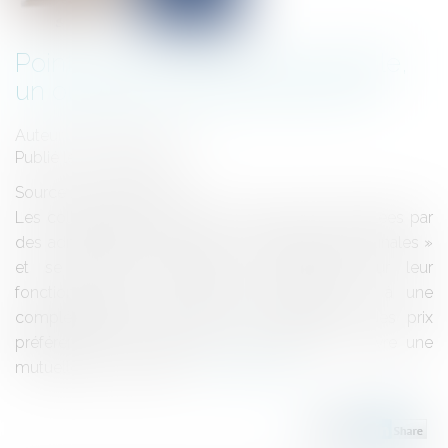
Point sur la mutuelle communale,
un outil peu connu et peu clair
Auteur : DROUINEAU 1927
Publié le :
11/02/2025
Source :
www.eurojuris.fr
Les collectivités ont sans doute déjà été interpellées par
des administrés au sujet des « mutuelles communales »
et se trouvent aujourd’hui à s’interroger sur leur
fonctionnement. Ce dispositif permet l’accès à une
complémentaire santé pour les habitants à des prix
préférentiels. Tout d’abord, pour mettre en œuvre une
mutuelle communale, il...
Lire la suite