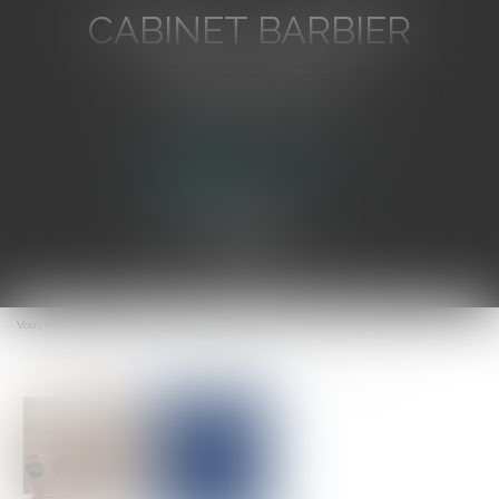
CABINET BARBIER
AVOCATS
Avocat au Barreau de Toulon
Ouvrir
le
Vous êtes ici :
Accueil
menu
Point sur la mutuelle communale, un outil peu connu et peu clair