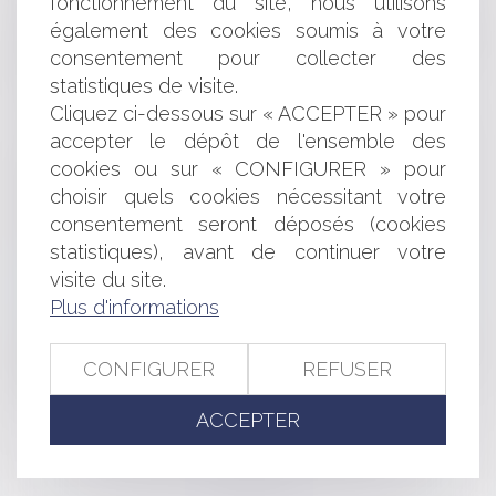
fonctionnement du site, nous utilisons
franchises de pizzas à emporter
Zoom sur la compétence exclusive de la Cour d'appel
également des cookies soumis à votre
de Paris en matière de pratiques restrictives de
consentement pour collecter des
concurrence
statistiques de visite.
Vidéo : Peut-on déshériter ses enfants ?
Cliquez ci-dessous sur « ACCEPTER » pour
Le renforcement de la réglementation
accepter le dépôt de l'ensemble des
environnementale RE 2020
cookies ou sur « CONFIGURER » pour
Point sur la situation démographique des outre-mer et
choisir quels cookies nécessitant votre
des forces vives dans ces territoires
Défaut d'établissement des informations de durabilité :
consentement seront déposés (cookies
les sociétés encourent elles une sanction pénale ?
statistiques), avant de continuer votre
Point sur la mutuelle communale, un outil peu connu
visite du site.
et peu clair
Plus d'informations
Précisions sur la prescription de l’action visant à
l’annulation de la clause d’indexation
CONFIGURER
REFUSER
Action paulienne : le créancier n’a pas à démontrer
l’insolvabilité de son débiteur !
ACCEPTER
<<
<
...
35
36
37
38
39
40
41
...
>
>>