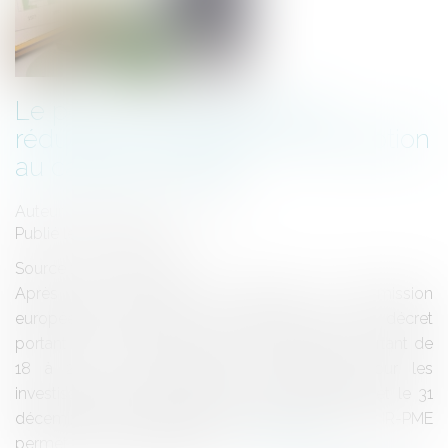
Le point sur le dispositif de
réduction d’impôt pour souscription
au capital des PME
Auteur : Delahousse Christophe
Publié le :
11/12/2020
Source :
www.eurojuris.fr
Après plus de deux ans d’attente, la Commission
européenne a validé au mois de juin 2020 le décret
portant sur la réduction d’impôt «IR-PME » la portant de
18 à 25 %. Ce nouveau taux s’applique pour les
investissements effectués entre le 9 août 2020 et le 31
décembre 2020. Pour rappel : la réduction d’impôt IR-PME
permet aux contribuables de...
Lire la suite