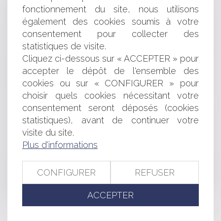
l’opposabilité de la publicité foncière
fonctionnement du site, nous utilisons
Dirigeants : panorama de vos responsabilités liées à
également des cookies soumis à votre
l’exercice de vos missions
consentement pour collecter des
Le cautionnement confronté à la Convention
statistiques de visite.
européenne des droits de l’homme
Cliquez ci-dessous sur « ACCEPTER » pour
Fiscalité et occupation domaniale : Chambord fait de la
accepter le dépôt de l'ensemble des
résistance !
Mon contrat contient une clause d’arbitrage : Dois-je
cookies ou sur « CONFIGURER » pour
paniquer ?
choisir quels cookies nécessitant votre
Le remplacement du maire empêché dans la
consentement seront déposés (cookies
plénitude de ses fonctions
statistiques), avant de continuer votre
Le vendeur professionnel n'est pas tenu d'informer
visite du site.
l'acheteur sur des points qu'il connaît déjà
Plus d'informations
Elections municipales : une définition rénovée de
"l'élément nouveau de polémique électorale"
Interdiction de gérer et responsabilité pour insuffisance
CONFIGURER
REFUSER
d’actif en cas de déclaration tardive de la cessation des
paiements
ACCEPTER