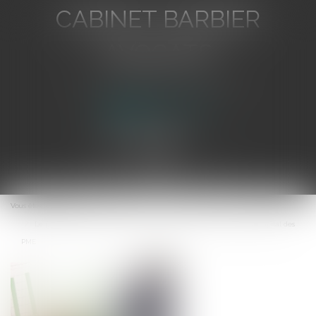
CABINET BARBIER
AVOCATS
Avocat au Barreau de Toulon
Ouvrir
le
Vous êtes ici :
Accueil
menu
Le point sur le dispositif de réduction d’impôt pour souscription au capital des
PME