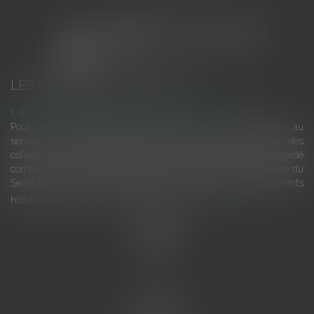
LES DERNIÈRES ACTUALITÉS
Le joug léger des monuments historiques
Pour une gestion patrimoniale des monuments historiques au
service du développement économique et touristique des
collectivités Le monument historique a longtemps été regardé
comme une charge. Le rapport que la commission de la culture du
Sénat a consacré, en juillet 2026, à la gestion des monuments
historiques invite à y voir aussi une ressour...
Lire la suite
Accueil
L'équipe
Eurojuris