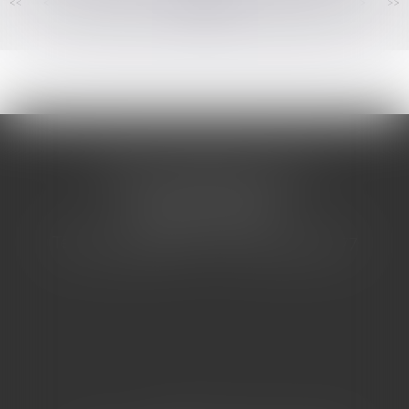
<<
<
...
155
156
157
158
159
160
161
...
>
>>
CABINET BARBIER AVOCATS
155 Avenue VAUBAN
83000 TOULON
Tél : 04 94 92 92 67 - Fax : 04 94 92 42 77