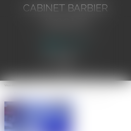
CABINET BARBIER
AVOCATS
Avocat au Barreau de Toulon
Ouvrir
le
Vous êtes ici :
Accueil
menu
Point de départ de l’action en responsabilité du fabriquant de vaccins