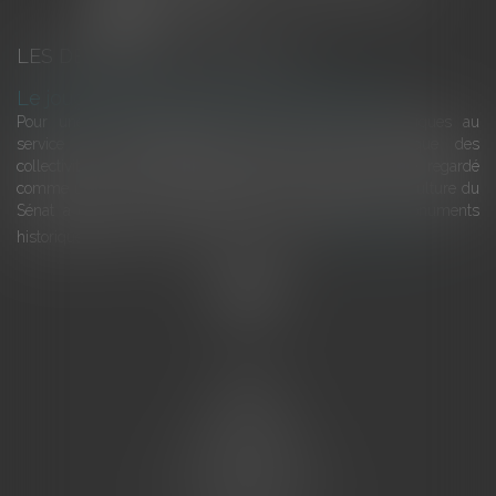
LES DERNIÈRES ACTUALITÉS
Le joug léger des monuments historiques
Pour une gestion patrimoniale des monuments historiques au
service du développement économique et touristique des
collectivités Le monument historique a longtemps été regardé
comme une charge. Le rapport que la commission de la culture du
Sénat a consacré, en juillet 2026, à la gestion des monuments
historiques invite à y voir aussi une ressour...
Lire la suite
Accueil
L'équipe
Eurojuris
Droit des affaires
Ventes aux enchères
Droit bancaire
Procédures civiles d'exécution