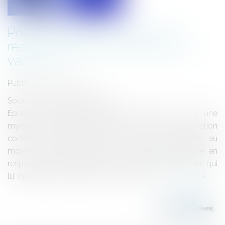
Point de départ de l’action en
responsabilité du fabriquant de
vaccins
Publié le :
29/08/2023
Source :
www.actu-juridique.fr
Éprouvant différents troubles imputés par elle à une
myofasciite à macrophages consécutive à la vaccination
contre la diphtérie, le tétanos et la polyomyélite au
moyen du vaccin Revaxis, une justiciable a assigne en
responsabilité et indemnisation le laboratoire fabricant qui
lui oppose la prescription de son action...
Lire la suite