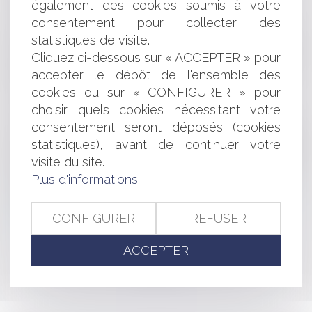
également des cookies soumis à votre
Reconstitution des capitaux propres : publication du
décret d’application
consentement pour collecter des
Football : l’interdiction de « tout signe ou tenue
statistiques de visite.
manifestant ostensiblement une appartenance politique,
Cliquez ci-dessous sur « ACCEPTER » pour
philosophique, religieuse ou syndicale » édictée par la
accepter le dépôt de l'ensemble des
FFF est adaptée et proportionnée
cookies ou sur « CONFIGURER » pour
La mode des levées de fonds : L’évolution du
choisir quels cookies nécessitant votre
financement dans l’industrie
consentement seront déposés (cookies
Le caractère définitif d’une décision jugeant irrégulière
l’offre d’un candidat le prive de tout intérêt à agir en référé
statistiques), avant de continuer votre
précontractuel dans le cadre de la procédure d’attribution
visite du site.
Publicité trompeuse : comprendre et agir face aux
Plus d'informations
pratiques déloyales
Point de départ de l’action en responsabilité du
CONFIGURER
REFUSER
fabriquant de vaccins
ACCEPTER
<<
<
...
85
86
87
88
89
90
91
...
>
>>