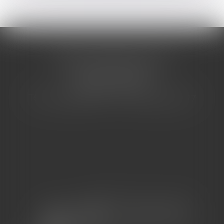
CABINET BARBIER AVOCATS
155 Avenue VAUBAN
83000 TOULON
Tél : 04 94 92 92 67 - Fax : 04 94 92 42 77