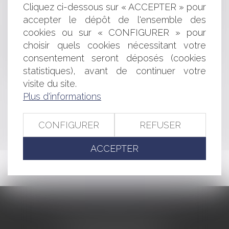
Implantation d'éoliennes dans les communes littorales
Cliquez ci-dessous sur « ACCEPTER » pour
Sommes relatives aux travaux nécessaires à la levée
accepter le dépôt de l'ensemble des
des réserves et décompte général
cookies ou sur « CONFIGURER » pour
Les candidats à un marché public doivent-ils être
choisir quels cookies nécessitant votre
informés de la méthode de notation d'un critère?
Respect du principe de précaution par les actes
consentement seront déposés (cookies
déclaratifs d'utilité publique
statistiques), avant de continuer votre
visite du site.
Plus d'informations
<<
<
...
354
355
356
357
358
359
360
...
>
>>
CONFIGURER
REFUSER
ACCEPTER
CABINET BARBIER AVOCATS