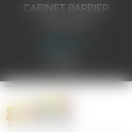
CABINET BARBIER
AVOCATS
Avocat au Barreau de Toulon
Ouvrir
le
Vous êtes ici :
Accueil
Pas de salaire différé entre frères et soeurs
menu