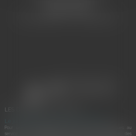
155 Avenue VAUBAN
83000 TOULON
Tél : 04 94 92 92 67 - Fax : 04 94 92 42 77
LES DERNIÈRES ACTUALITÉS
Le joug léger des monuments historiques
Pour une gestion patrimoniale des monuments historiques au
service du développement économique et touristique des