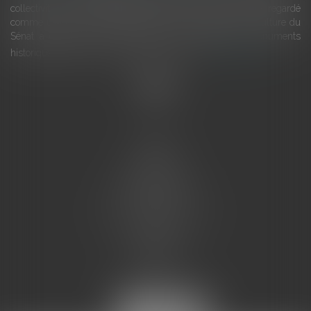
collectivités Le monument historique a longtemps été regardé
comme une charge. Le rapport que la commission de la culture du
Sénat a consacré, en juillet 2026, à la gestion des monuments
historiques invite à y voir aussi une ressour...
Lire la suite
Accueil
L'équipe
Eurojuris
Droit des affaires
Ventes aux enchères
Droit bancaire
Procédures civiles d'exécution
Honoraires
Contact
Assistantes juridiques
Actus
Articles