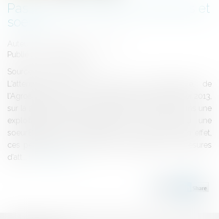
Pas de salaire différé entre frères et
soeurs
Auteur : GAUCHER-PIOLA Alexis
Publié le :
14/05/2013
Source :
www.eurojuris.fr
L'attention de M. le ministre de l'Agriculture, de
l'Agroalimentaire et de la Forêt a été attirée, en février 2013,
sur la situation des aides familiaux ayant travaillé dans une
exploitation agricole dirigée par un frère ou une
soeur.Bénéficier de l'attribution du salaire différéEn effet,
ces personnes ne peuvent pas bénéficier des mesures
d'att...
Lire la suite