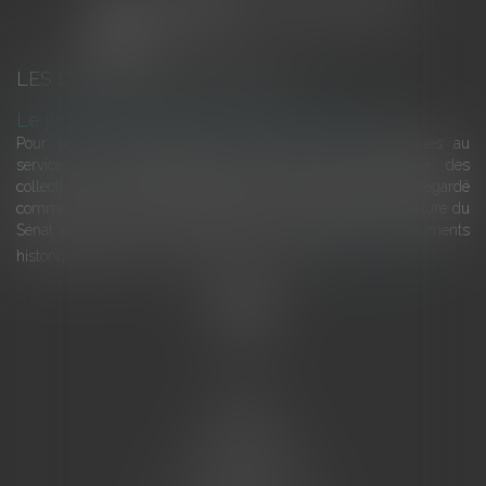
LES DERNIÈRES ACTUALITÉS
Le joug léger des monuments historiques
Pour une gestion patrimoniale des monuments historiques au
service du développement économique et touristique des
collectivités Le monument historique a longtemps été regardé
comme une charge. Le rapport que la commission de la culture du
Sénat a consacré, en juillet 2026, à la gestion des monuments
historiques invite à y voir aussi une ressour...
Lire la suite
Accueil
L'équipe
Eurojuris
Droit des affaires
Ventes aux enchères
Droit bancaire