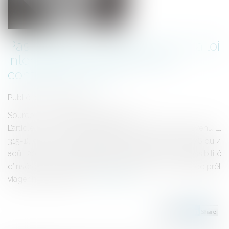
Pas d’obstacle à l’anatocisme : la loi
interprétative s’applique aux
contrats en cours
Publié le :
26/05/2025
Source :
www.lemag-juridique.com
L’article L. 314-1 du Code de la consommation (devenu L.
315-1), dans sa version antérieure à la loi n° 2008-776 du 4
août 2008, ne prévoyait pas expressément la possibilité
d’insérer une clause d’anatocisme dans un contrat de prêt
viager hypothécaire...
Lire la suite