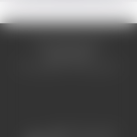
CABINET BARBIER AVOCATS
155 Avenue VAUBAN
83000 TOULON
Tél : 04 94 92 92 67 - Fax : 04 94 92 42 77