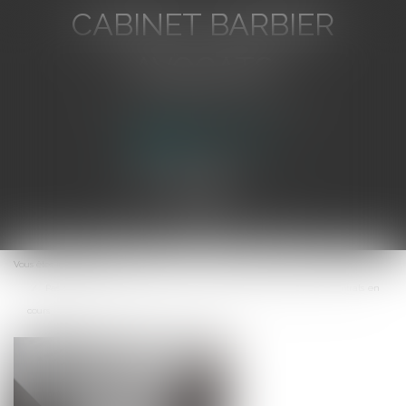
CABINET BARBIER
AVOCATS
Avocat au Barreau de Toulon
Ouvrir
le
Vous êtes ici :
Accueil
menu
Pas d’obstacle à l’anatocisme : la loi interprétative s’applique aux contrats en
cours