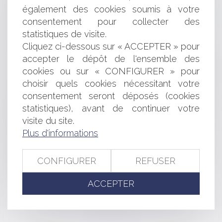
des droits prévisibles à la retraite ?
également des cookies soumis à votre
Pas d’obstacle à l’anatocisme : la loi interprétative
consentement pour collecter des
s’applique aux contrats en cours
statistiques de visite.
L’exclusion de garantie face au vol commis par une
Cliquez ci-dessous sur « ACCEPTER » pour
personne vivant au foyer de l’assuré
Le créancier n’a pas qualité pour demander la
accepter le dépôt de l'ensemble des
désignation d’un administrateur provisoire de son débiteur
cookies ou sur « CONFIGURER » pour
La vente de l’ouvrage suppose l’existence d’une
choisir quels cookies nécessitant votre
réception tacite
consentement seront déposés (cookies
Saisie-attribution : précisions sur la possibilité pour la
statistiques), avant de continuer votre
caution d’agir contre la sous-caution sur le fondement
visite du site.
d’un acte de prêt notarié
Plus d'informations
Première levée de fonds : 10 points clés pour
convaincre les investisseurs
Résolution unilatérale et caducité des contrats
CONFIGURER
REFUSER
interdépendants
ACCEPTER
<<
<
...
24
25
26
27
28
29
30
...
>
>>