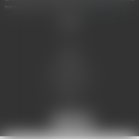
historiques invite à y voir aussi une ressour...
Lire la suite
Accueil
L'équipe
Eurojuris
Droit des affaires
Ventes aux enchères
Droit bancaire
Procédures civiles d'exécution
Honoraires
Contact
Assistantes juridiques
Actus
Articles