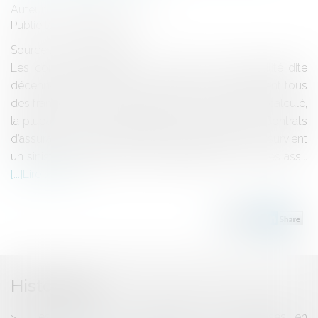
Auteur : DROUINEAU Thomas
Publié le :
25/08/2009
Source :
www.eurojuris.fr
Les contrats d’assurance couvrant la responsabilité dite
décennale des artisans et constructeurs comportent tous
des franchises contractuelles dont le montant est calculé,
la plupart du temps, par référence à l’indice BT01.Contrats
d’assurance et responsabilité décennaleLorsque survient
un sinistre impliquant la responsabilité de l’un de ses ass...
Lire la suite
Historique
Les solutions de prévention des entreprises en