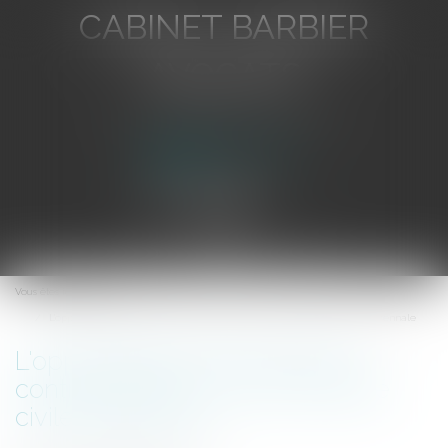
CABINET BARBIER
AVOCATS
Avocat au Barreau de Toulon
Ouvrir
le
Vous êtes ici :
Accueil
menu
L'opposabilité des franchises contractuelles en responsabilité civile décennale
L'opposabilité des franchises
contractuelles en responsabilité
civile décennale