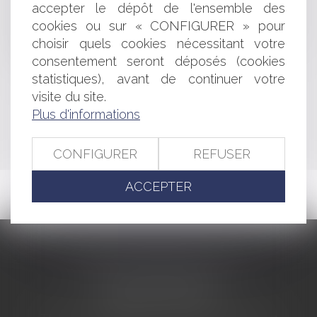
accepter le dépôt de l'ensemble des
Les nouvelles dispositions relatives aux droits de
mutation à titre gratuit
cookies ou sur « CONFIGURER » pour
L'instruction des déclarations d'accident du travail et
choisir quels cookies nécessitant votre
de maladie professionnelle
consentement seront déposés (cookies
statistiques), avant de continuer votre
visite du site.
<<
<
...
461
462
463
464
465
466
467
...
>
Plus d'informations
>>
CONFIGURER
REFUSER
ACCEPTER
CABINET BARBIER AVOCATS
155 Avenue VAUBAN
83000 TOULON