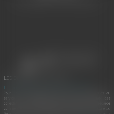
Tél : 04 94 92 92 67 - Fax : 04 94 92 42 77
LES DERNIÈRES ACTUALITÉS
Le joug léger des monuments historiques
Pour une gestion patrimoniale des monuments historiques au
service du développement économique et touristique des
collectivités Le monument historique a longtemps été regardé
comme une charge. Le rapport que la commission de la culture du
Sénat a consacré, en juillet 2026, à la gestion des monuments