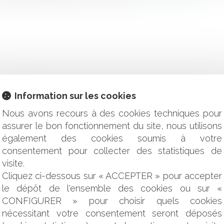
Information sur les cookies
amende civile
Nous avons recours à des cookies techniques pour
gnalés aux consommateurs
assurer le bon fonctionnement du site, nous utilisons
ouveautés avec la loi du 31 mai 2024 ?
également des cookies soumis à votre
vité pour les commissaires de justice
consentement pour collecter des statistiques de
 dans la législation française : vers un meilleur équilibre
visite.
 l’État en cas d’usage d’une arme par les forces de l’ordre
Cliquez ci-dessous sur « ACCEPTER » pour accepter
tablie : préavis et indemnisation
le dépôt de l'ensemble des cookies ou sur «
ts de travail
CONFIGURER » pour choisir quels cookies
bilité civile du professionnel ne peut être écartée malgré l’incer
nécessitant votre consentement seront déposés
ar les fonctions exercées ne peut faire l’objet d’une obligatio