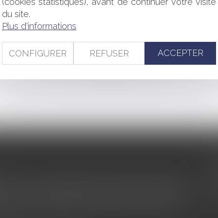
(cookies statistiques), avant de continuer votre visite
des infrastructures
du site.
CEREMA : une nécessité pour les collectivités littorales
Plus d'informations
ièrement déclassé
 000 euros pour avoir fait obstacle au déroulement d’opérations 
ACCEPTER
CONFIGURER
REFUSER
<<
<
...
46
47
48
49
50
51
52
...
>
>>
s au service du développement économique et touristique des
egardé comme une charge. Le rapport que la commission de la
des monuments historiques invite à y voir aussi une ressour...