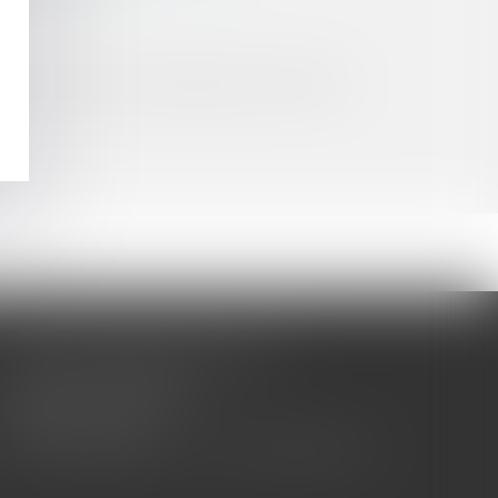
de visite et saisie réalisées par l’Autorité
CABINET BARBIER AVOCATS
155 Avenue VAUBAN
83000 TOULON
Tél : 04 94 92 92 67 - Fax : 04 94 92 42 77