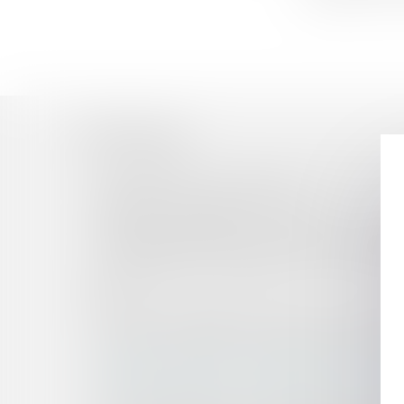
Historique
Bail d’habitation : Location de courte durée et 
Parlez-vous «levées de fonds ?
Détergents ménagers : des allergènes non si
Régime de participation aux acquêts : quelles n
L'intermédiation immobilière, une nouvelle acti
Transposition de la directive Women on Boards
cotées
Conditions d’engagement de la responsabilité de
La brusque rupture d'une relation commerciale é
Burn-out : position du Conseil d’État sur les arrê
Obligation de résultat du garagiste : la responsa
Fonction publique : le cumul d’emplois imposé p