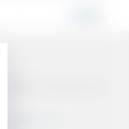
 entre les femmes et les hommes dans les sociétés
titude sur l’origine de la panne
n de déclaration