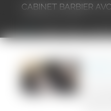
CABINET BARBIER AV
Avocat au Barreau de Toulon
Accueil
L'équipe
Eurojuris
Droit des aff
Vous êtes ici :
Accueil
Obligation de résultat du garagiste : la responsabi
Obligatio
ne peut ê
Publié le :
29/1
Source :
www.l
Dans le cadre d
et une présompt
engagée, confor