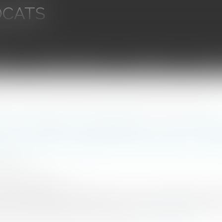
OCATS
aires
Ventes aux enchères
Droit bancaire
Procédur
lité civile du professionnel ne peut être écartée malgré l’incertitude sur l’origine de la panne
n de résultat du garagiste : la responsa
tre écartée malgré l’incertitude sur l’o
0/2024
emag-juridique.com
e ses prestations, le garagiste est tenu d’une obligation de ré
ion de causalité entre la faute et le dommage. À cet égard, la 
mément à l’article 1231-1 du Code civil...
Lire la suite