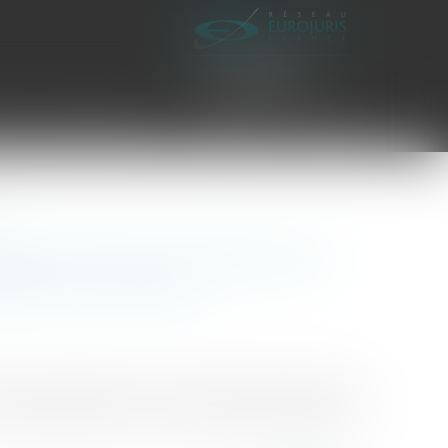
es civiles d'exécution
Honoraires
Contact
bilité civile du professionnel
rigine de la panne
sultat, emportant à la fois une présomption de faute
responsabilité civile contractuelle du garagiste est