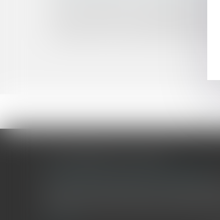
SNCF - Responsabilité contractuelle et vétusté 
Le maintien des moyens budgétaires alloués au 
Bail commercial sur le domaine public irrégul
Le groupe Loste est sanctionné à hauteur de 900
LES DERNIÈRES ACTUALITÉS
Le joug léger des monuments historiques
Pour une gestion patrimoniale des monuments historique
collectivités Le monument historique a longtemps été r
culture du Sénat a consacré, en juillet 2026, à la gestion 