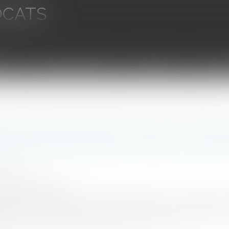
OCATS
aires
Ventes aux enchères
Droit bancaire
Procédur
r doit prendre en compte les caractéristiques des matériaux vendus et les conditions de transpo
n d’information et de conseil : le vend
stiques des matériaux vendus et les co
7/2024
emag-juridique.com
’un contrat de vente, le vendeur professionnel est investi d’un
icle L.421-3 du Code de la consommation, « les produits et
sation ou dans d’autres conditions...
Lire la suite