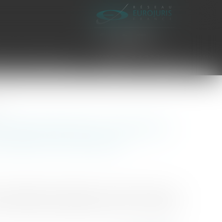
es civiles d'exécution
Honoraires
Contact
rt
eur doit prendre en compte les
nditions de transport
e obligation d’information et de conseil. Ainsi, en
 services doivent présenter, dans des conditions