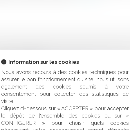
 la Cour de cassation
Information sur les cookies
ire : la cour de cassation continue d'évoluer
nce d’un bien immobilier déclaré comme étant raccordé au ré
Nous avons recours à des cookies techniques pour
assurer le bon fonctionnement du site, nous utilisons
sur l'expérimentation
également des cookies soumis à votre
e action en paiement est constitué par la date d'exigibilité de 
consentement pour collecter des statistiques de
pour poursuivre la mise en œuvre locale du « Plan Eau »
deur doit prendre en compte les caractéristiques des matériaux
visite.
du rapport sur la valeur des biens et les avantages particulier
Cliquez ci-dessous sur « ACCEPTER » pour accepter
 faire exécuter à un agent les obligations découlant de sa fic
le dépôt de l'ensemble des cookies ou sur «
tre
CONFIGURER » pour choisir quels cookies
 ?