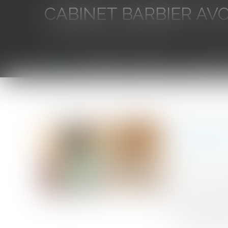
CABINET BARBIER AV
Avocat au Barreau de Toulon
Accueil
L'équipe
Eurojuris
Droit des aff
Vous êtes ici :
Accueil
Obligation d’information et de conseil : le vendeu
Obligatio
caractéri
Publié le :
17/0
Source :
www.l
Dans le cadre d
vertu de l’art
normales d’utili