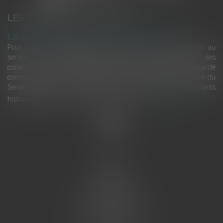
LES DERNIÈRES ACTUALITÉS
Le joug léger des monuments historiques
Pour une gestion patrimoniale des monuments historiques au
service du développement économique et touristique des
collectivités Le monument historique a longtemps été regardé
comme une charge. Le rapport que la commission de la culture du
Sénat a consacré, en juillet 2026, à la gestion des monuments
historiques invite à y voir aussi une ressour...
Lire la suite
Accueil
L'équipe
Eurojuris
Droit des affaires
Ventes aux enchères
Droit bancaire
Procédures civiles d'exécution
Honoraires