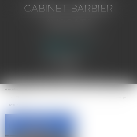
CABINET BARBIER
AVOCATS
Avocat au Barreau de Toulon
Ouvrir
le
Vous êtes ici :
Accueil
menu
Obligation de communiquer le prix de l'offre et les notes obtenues par
l'attributaire