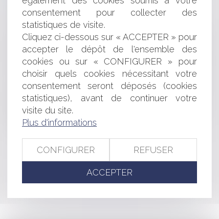
également des cookies soumis à votre
Informatique et respect de la vie privée
consentement pour collecter des
Du bon usage de la société civile immobilière…
statistiques de visite.
Conditions d'indemnisation des préjudices liés à un
Cliquez ci-dessous sur « ACCEPTER » pour
accident de service ou une maladie professionnelle
accepter le dépôt de l'ensemble des
Prestation compensatoire et disparité des conditions
de vie
cookies ou sur « CONFIGURER » pour
Le décret du 3 novembre 2014 complétant la loi Pinel
choisir quels cookies nécessitant votre
sur les baux commerciaux a été publié
consentement seront déposés (cookies
Contrats / international: quand le contrat est-il
statistiques), avant de continuer votre
international?
visite du site.
Communication des documents détenus par une
Plus d'informations
personne privée
CONFIGURER
REFUSER
<<
<
...
314
315
316
317
318
319
320
...
>
ACCEPTER
>>