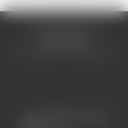
CABINET BARBIER AVOCATS
155 Avenue VAUBAN
83000 TOULON
Tél : 04 94 92 92 67 - Fax : 04 94 92 42 77