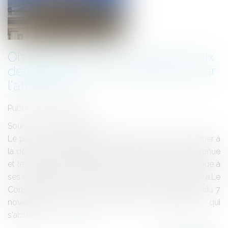
Obligation de communiquer le prix
de l'offre et les notes obtenues par
l'attributaire
Publié le :
01/12/2014
Source :
www.eurojuris.fr
Le pouvoir adjudicateur qui s'abstient de communiquer à
la demande d'un candidat évincé le prix de l'offre retenue
et les notes obtenues par la société attributaire manque à
ses obligations de publicité et de mise en concurrence.Le
Conseil d'Etat vient de décider dans un récent arrêt du 7
novembre 2014 que le pouvoir adjudicateur qui
s'abstient...
Lire la suite