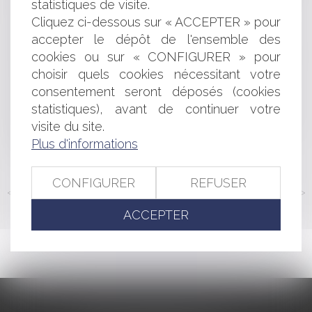
statistiques de visite.
Effet dévolutif de l’appel : absence à défaut de
Cliquez ci-dessous sur « ACCEPTER » pour
précision des chefs du jugement critiqué
accepter le dépôt de l'ensemble des
Sociétés pluri-professionnelles d’exercice : De réelles
cookies ou sur « CONFIGURER » pour
opportunités
Une condamnation à la faillite personnelle plus lourde
choisir quels cookies nécessitant votre
pour un dirigeant récidiviste
consentement seront déposés (cookies
L'Autorité de la concurrence interdit une opération de
statistiques), avant de continuer votre
concentration entre deux hypermarchés
visite du site.
Mandat obligatoire même entre professionnels de
Plus d'informations
l’immobilier
CONFIGURER
REFUSER
<<
<
...
161
162
163
164
165
166
167
...
>
>>
ACCEPTER