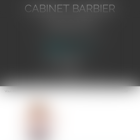
CABINET BARBIER
AVOCATS
Avocat au Barreau de Toulon
Ouvrir
le
Vous êtes ici :
Accueil
Une nouvelle loi sur le démarchage téléphonique abusif
menu