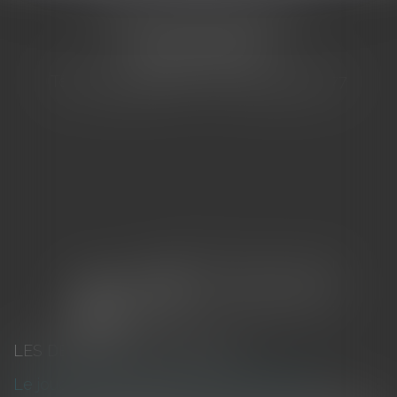
CABINET BARBIER AVOCATS
155 Avenue VAUBAN
83000 TOULON
Tél : 04 94 92 92 67 - Fax : 04 94 92 42 77
LES DERNIÈRES ACTUALITÉS
Le joug léger des monuments historiques