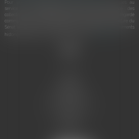
Pour une gestion patrimoniale des monuments historiques au
service du développement économique et touristique des
collectivités Le monument historique a longtemps été regardé
comme une charge. Le rapport que la commission de la culture du
Sénat a consacré, en juillet 2026, à la gestion des monuments
historiques invite à y voir aussi une ressour...
Lire la suite
Accueil
L'équipe
Eurojuris
Droit des affaires
Ventes aux enchères
Droit bancaire
Procédures civiles d'exécution
Honoraires
Contact
Assistantes juridiques
Actus
Articles