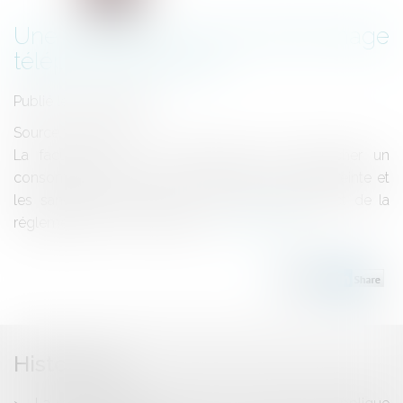
Une nouvelle loi sur le démarchage
téléphonique abusif
Publié le :
18/09/2020
Source :
www.efl.fr
La faculté pour un professionnel de démarcher un
consommateur inscrit sur la liste Bloctel est restreinte et
les sanctions encourues en cas de non-respect de la
réglementation sont alourdies...
Lire la suite
Historique