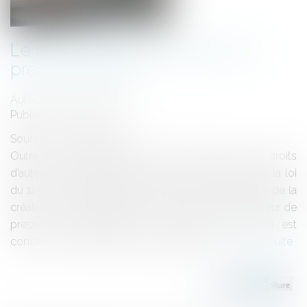
Le nouveau statut d'éditeur de
presse en ligne
Auteur : BIDAUT Tiphaine
Publié le :
12/04/2010
Source :
www.eurojuris.fr
Outre des dispositions relatives notamment aux droits
d’auteurs des journalistes et à la fameuse HADOPI, la loi
du 12 juin 2009 favorisant la diffusion et la protection de la
création sur Internet institue un nouveau statut d’éditeur de
presse en ligne.Editeur de presse en ligne: qui est
concerné par ce statut? Quels avantages?...
Lire la suite