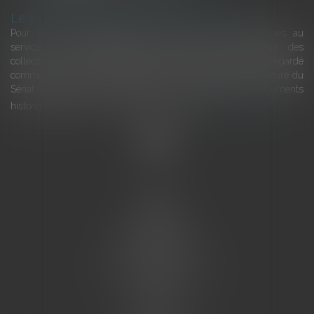
Le joug léger des monuments historiques
Pour une gestion patrimoniale des monuments historiques au
service du développement économique et touristique des
collectivités Le monument historique a longtemps été regardé
comme une charge. Le rapport que la commission de la culture du
Sénat a consacré, en juillet 2026, à la gestion des monuments
historiques invite à y voir aussi une ressour...
Lire la suite
Accueil
L'équipe
Eurojuris
Droit des affaires
Ventes aux enchères
Droit bancaire
Procédures civiles d'exécution
Honoraires
Contact
Assistantes juridiques