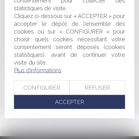
consentement pour collecter des
Les conditions d'utilisation des titres restaurant
statistiques de visite.
Prestation compensatoire et origine de la disparité
Cliquez ci-dessous sur « ACCEPTER » pour
dans les conditions de vie
accepter le dépôt de l'ensemble des
Licenciement et avertissements: attention à la règle
non bis in idem
cookies ou sur « CONFIGURER » pour
Le pouvoir adjudicateur n'est pas tenu d'informer les
choisir quels cookies nécessitant votre
candidats de la méthode de notation des offres
consentement seront déposés (cookies
Le nouveau statut d'éditeur de presse en ligne
statistiques), avant de continuer votre
Les indemnités d'éviction en matière de bail
visite du site.
commercial
Plus d'informations
<<
<
...
442
443
444
445
446
447
448
...
>
CONFIGURER
REFUSER
>>
ACCEPTER