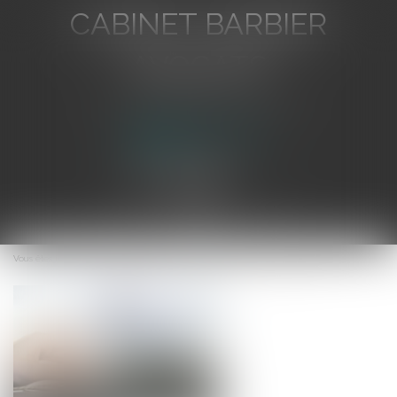
CABINET BARBIER
AVOCATS
Avocat au Barreau de Toulon
Ouvrir
le
Vous êtes ici :
Accueil
Le nouveau statut d'éditeur de presse en ligne
menu