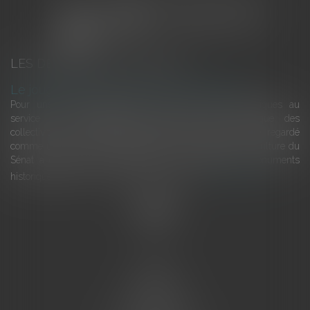
LES DERNIÈRES ACTUALITÉS
Le joug léger des monuments historiques
Pour une gestion patrimoniale des monuments historiques au
service du développement économique et touristique des
collectivités Le monument historique a longtemps été regardé
comme une charge. Le rapport que la commission de la culture du
Sénat a consacré, en juillet 2026, à la gestion des monuments
historiques invite à y voir aussi une ressour...
Lire la suite
Accueil
L'équipe
Eurojuris
Droit des affaires