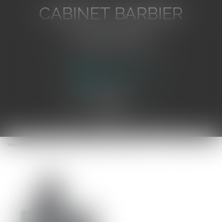
CABINET BARBIER
AVOCATS
Avocat au Barreau de Toulon
Ouvrir
le
Vous êtes ici :
Accueil
Le nouveau CCAG est arrivé
menu