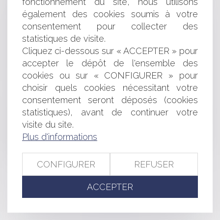
fonctionnement du site, nous utilisons
Entrée en vigueur en France de la convention du travail
maritime
également des cookies soumis à votre
Publication de la loi relative à la consommation
consentement pour collecter des
Modification de programme et rémunération du maître
statistiques de visite.
d'œuvre
Cliquez ci-dessous sur « ACCEPTER » pour
Divorce d’un couple binational ou le casse-tête des
accepter le dépôt de l'ensemble des
divorces internationaux
cookies ou sur « CONFIGURER » pour
Les antennes-relais de téléphonie mobile dans la
choisir quels cookies nécessitant votre
Copropriété
Le fichier positif des crédits à la consommation
consentement seront déposés (cookies
censuré par le Conseil constitutionnel
statistiques), avant de continuer votre
Magasins de bricolage: le travail dominical de nouveau
visite du site.
autorisé
Plus d'informations
Le Parlement renforce les moyens de lutte contre la
contrefaçon
CONFIGURER
REFUSER
<<
<
...
331
332
333
334
335
336
337
...
>
ACCEPTER
>>