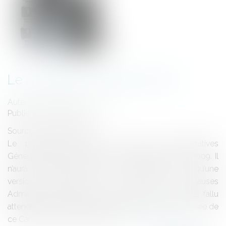
Le nouveau CCAG est arrivé
Auteur : DROUINEAU Thomas
Publié le :
26/03/2014
Source :
www.eurojuris.fr
Le précédent Cahier des Clauses Administratives
Générales datait de 1976 et avait été réformé en 2009. Il
n’aura pas fallu attendre bien longtemps pour qu’une
version modifiée de ce Cahier des Clauses
Administratives Générales intervienne. Il n’aura pas fallu
attendre bien longtemps pour qu’une version modifiée de
ce Cahier des Clauses Administr...
Lire la suite