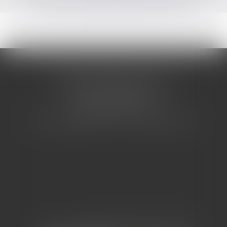
CABINET BARBIER AVOCATS
155 Avenue VAUBAN
83000 TOULON
Tél : 04 94 92 92 67 - Fax : 04 94 92 42 77