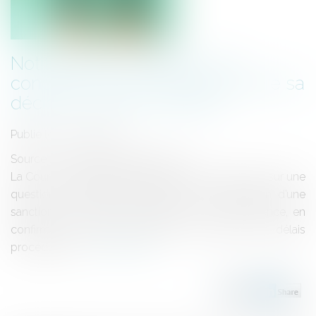
Notification à l’Autorité de la
concurrence d’un recours contre sa
décision : gare aux délais !
Publié le :
12/06/2025
Source :
www.lemag-juridique.com
La Cour de cassation s’est récemment prononcée sur une
question de procédure relative à la contestation d’une
sanction prononcée par l’Autorité de la concurrence, en
confirmant la rigueur attachée au respect des délais
procéduraux...
Lire la suite