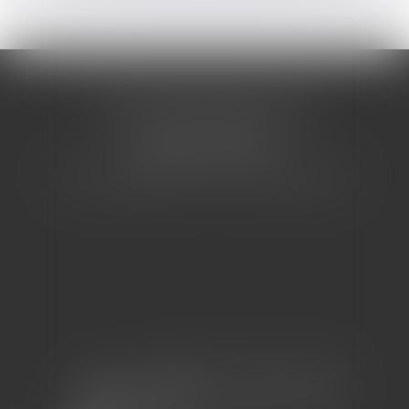
CABINET BARBIER AVOCATS
155 Avenue VAUBAN
83000 TOULON
Tél : 04 94 92 92 67 - Fax : 04 94 92 42 77