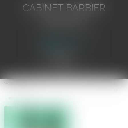
CABINET BARBIER
AVOCATS
Avocat au Barreau de Toulon
Ouvrir
le
Vous êtes ici :
Accueil
menu
Notification à l’Autorité de la concurrence d’un recours contre sa décision :
gare aux délais !