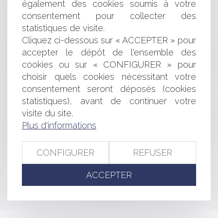
également des cookies soumis à votre
Clause d’indexation illicite : seule la stipulation
prohibée peut être écartée
consentement pour collecter des
Annulation d’un contrat de vente de panneaux
statistiques de visite.
photovoltaïques et conditions de restitution
Cliquez ci-dessous sur « ACCEPTER » pour
Déclaration des biens immobiliers 2025 : ce que tout
accepter le dépôt de l'ensemble des
propriétaire doit impérativement savoir avant le 1er juillet
cookies ou sur « CONFIGURER » pour
La licitation d’un bien indivis ne relève pas du régime
choisir quels cookies nécessitant votre
de réalisation des actifs de la procédure collective
consentement seront déposés (cookies
Conseiller en investissements : une information floue
engage sa responsabilité
statistiques), avant de continuer votre
Annulation du SCOT « Golfe du Morbihan - Vannes
visite du site.
Agglomération » pour méconnaissance de la loi « Littoral
Plus d'informations
»
Retrait litigieux : le prix à rembourser est celui de la
CONFIGURER
REFUSER
dernière cession
ACCEPTER
<<
<
...
22
23
24
25
26
27
28
...
>
>>