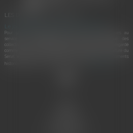
LES DERNIÈRES ACTUALITÉS
Le joug léger des monuments historiques
Pour une gestion patrimoniale des monuments historiques au
service du développement économique et touristique des
collectivités Le monument historique a longtemps été regardé
comme une charge. Le rapport que la commission de la culture du
Sénat a consacré, en juillet 2026, à la gestion des monuments
historiques invite à y voir aussi une ressour...
Lire la suite
Accueil
L'équipe
Eurojuris
Droit des affaires
Ventes aux enchères
Droit bancaire
Procédures civiles d'exécution