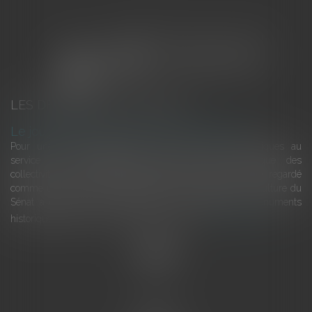
LES DERNIÈRES ACTUALITÉS
Le joug léger des monuments historiques
Pour une gestion patrimoniale des monuments historiques au
service du développement économique et touristique des
collectivités Le monument historique a longtemps été regardé
comme une charge. Le rapport que la commission de la culture du
Sénat a consacré, en juillet 2026, à la gestion des monuments
historiques invite à y voir aussi une ressour...
Lire la suite
Accueil