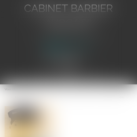
CABINET BARBIER
AVOCATS
Avocat au Barreau de Toulon
Ouvrir
le
Vous êtes ici :
Accueil
menu
La mission de délégué à la protection des données au sein des collectivités