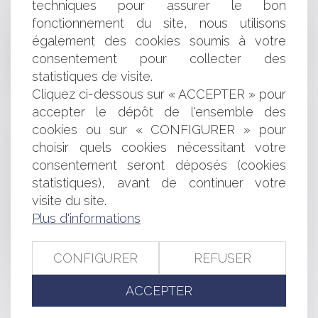
techniques pour assurer le bon
Les honoraires dus à l'avocat en l'absence de
fonctionnement du site, nous utilisons
convention avec le client
également des cookies soumis à votre
Interdiction de gérer contre un dirigeant ayant omis de
consentement pour collecter des
déclarer la cessation des paiements - Éditions Francis
Lefebvre
statistiques de visite.
L'Union européenne doit-elle sanctionner Android ?
Cliquez ci-dessous sur « ACCEPTER » pour
Sûreté pour autrui : pas de bénéfice de subrogation
accepter le dépôt de l'ensemble des
Expertise et valeur des droits sociaux : aspects
cookies ou sur « CONFIGURER » pour
procéduraux - Procédure civile | Dalloz Actualité
choisir quels cookies nécessitant votre
Responsabilité de l'architecte : signer n'est pas jouer
consentement seront déposés (cookies
Emploi fonctionnel : la justification de la perte de
statistiques), avant de continuer votre
confiance
visite du site.
la France adapte son droit aux contrats internationaux -
Les Echos
Plus d'informations
Intérêt à contester pour excès de pouvoir un permis de
construire des éoliennes
CONFIGURER
REFUSER
La location de carrière de course des trotteurs
ACCEPTER
<<
<
...
230
231
232
233
234
235
236
...
>