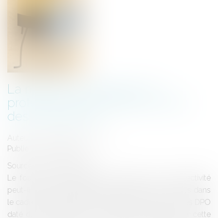
La mission de délégué à la
protection des données au sein
des collectivités
Auteur : DROUINEAU Thomas
Publié le :
26/06/2018
Source :
www.eurojuris.fr
Le fournisseur de logiciel de gestion d’une collectivité
peut-il être ce délégué à la protection des données dans
le cadre du RGPD ? Dans les lignes directrices sur les DPO
daté du 13 décembre 2016, le G29 a pu statuer sur cette