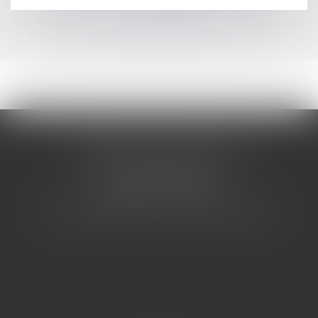
>>
CABINET BARBIER AVOCATS
155 Avenue VAUBAN
83000 TOULON
Tél : 04 94 92 92 67 - Fax : 04 94 92 42 77