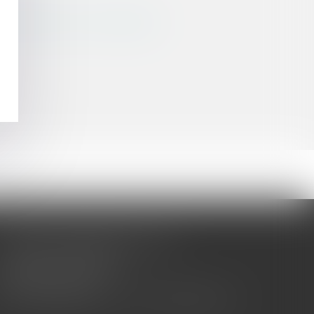
vente selon la Cour de cassation
CABINET BARBIER AVOCATS
155 Avenue VAUBAN
83000 TOULON
Tél : 04 94 92 92 67 - Fax : 04 94 92 42 77