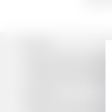
constituait une
Historique
Validité des clauses de non-concurrence et pr
Consommation : avec Origine’Info vers une meil
Bail commercial : prescription quinquennale de
Première levée de fonds pour Belledonne, la 
Vote minoritaire dans les SAS : l'assemblée plén
Vente des locaux et opposabilité au locataire 
Le Conseiller en investissements financiers 
transmission d’ordre
Caution subrogée : il ne lui est pas possible d’
Résolution du plan de sauvegarde pour fraude à 
Faute grave : La carrière exemplaire du salarié a