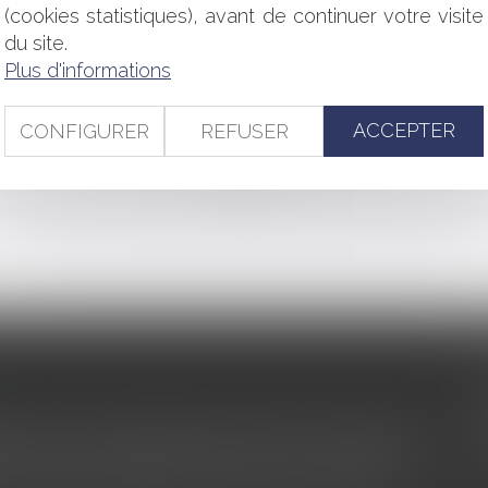
défense contre la mer tombent à l’eau
(cookies statistiques), avant de continuer votre visite
ement d’une copie d’un logiciel à titre onéreux constitue une 
du site.
our agir
Plus d'informations
dations
n-grévistes pour surcroît de travail est licite
ACCEPTER
CONFIGURER
REFUSER
<<
<
...
60
61
62
63
64
65
66
...
>
>>
s au service du développement économique et touristique des
egardé comme une charge. Le rapport que la commission de la
des monuments historiques invite à y voir aussi une ressour...