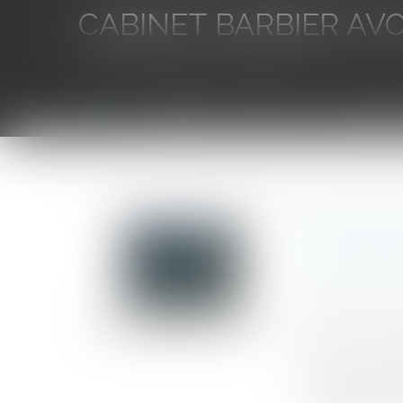
CABINET BARBIER AV
Avocat au Barreau de Toulon
Accueil
L'équipe
Eurojuris
Droit des aff
Vous êtes ici :
Accueil
La mise à disposition permanente par téléchargeme
La mise à
logiciel 
Auteur : KUBAT
Publié le :
31/0
Source :
www.eu
Dans trois arrê
considéré que l