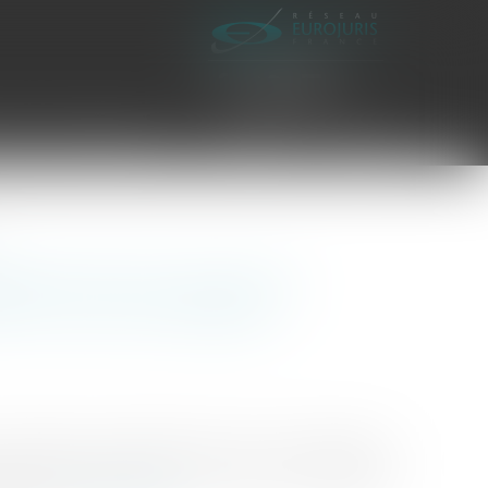
es civiles d'exécution
Honoraires
Contact
gement d’une copie d’un
on la Cour de cassation
, la chambre commerciale de la Cour de cassation a
l par téléchargement et de sa licence d’utilisation