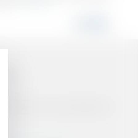
e fourn...
Lire la suite
sformés
s dès qu’il fournit un service de réception et de