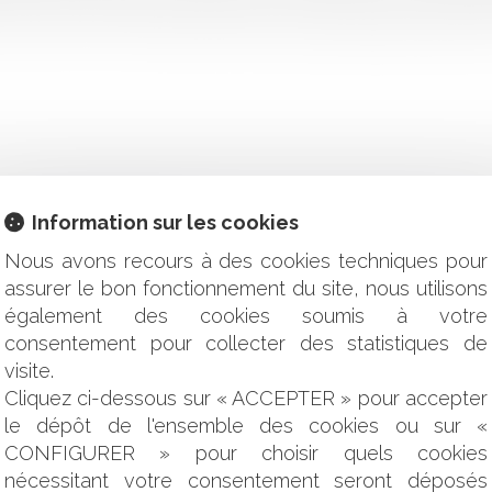
 vente. Dès lors, la clause de réserve de propriété opposée par l
Information sur les cookies
imauté du droit européen
Nous avons recours à des cookies techniques pour
leure transparence de l’origine des produits alimentaires tran
 l’action en recouvrement des loyers et sous-loyers
assurer le bon fonctionnement du site, nous utilisons
marque de sneakers qui monte
également des cookies soumis à votre
ière de la Cour de cassation est saisie
consentement pour collecter des statistiques de
des accords de subrogation
visite.
(CIF) contracte un devoir de conseil à l’égard de ses client
Cliquez ci-dessous sur « ACCEPTER » pour accepter
le dépôt de l'ensemble des cookies ou sur «
utiliser la clause de déchéance du terme
CONFIGURER » pour choisir quels cookies
la loi ?
tténue-t-elle sa faute ?
nécessitant votre consentement seront déposés