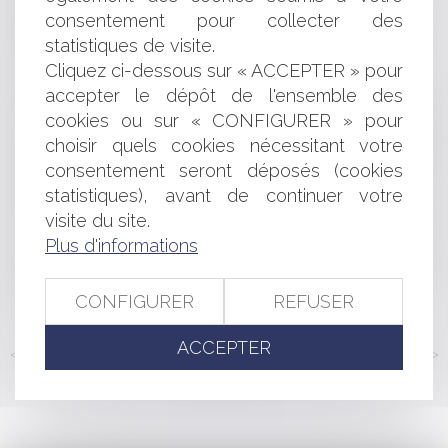
Le bénéfice de subrogation, un moyen de défense
consentement pour collecter des
efficace pour la caution
statistiques de visite.
Loi littoral et indemnisation
Cliquez ci-dessous sur « ACCEPTER » pour
Expression des groupes minoritaires dans les
communes de 1 000 habitants et plus
accepter le dépôt de l'ensemble des
Le droit de préemption commercial peut-il s’appliquer
cookies ou sur « CONFIGURER » pour
sur le bâti abritant ledit commerce ? Peut-il s'appliquer à
choisir quels cookies nécessitant votre
la totalité de l’assise foncière (terrain + bâti) dudit
consentement seront déposés (cookies
commerce peu importe sa taille ?
statistiques), avant de continuer votre
Faillites en 2021 : comment protéger ses intérêts de
visite du site.
créancier ?
Plus d'informations
Le secret des affaires, un nouveau droit pour protéger
le savoir-faire et les informations sensibles des
entreprises
CONFIGURER
REFUSER
ACCEPTER
<<
<
...
157
158
159
160
161
162
163
...
>
>>