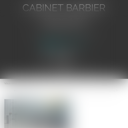
CABINET BARBIER
AVOCATS
Avocat au Barreau de Toulon
Ouvrir
le
Vous êtes ici :
Accueil
menu
Minoritaires de SAS menacés d'exclusion après la loi Soilihi : quels recours ?