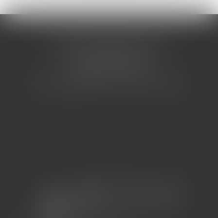
CABINET BARBIER AVOCATS
155 Avenue VAUBAN
83000 TOULON
Tél : 04 94 92 92 67 - Fax : 04 94 92 42 77