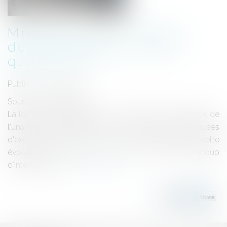
Minoritaires de SAS menacés
d'exclusion après la loi Soilihi :
quels recours ?
Publié le :
25/11/2020
Source :
www.elegia.fr
La loi Soilihi a supprimé, il y a près d'un an, l'exigence de
l'unanimité pour l'adoption ou la modification des clauses
d'exclusion d'un associé d'une SAS. La portée de cette
évolution suscite, à ce jour, encore beaucoup
d'interrogations...
Lire la suite