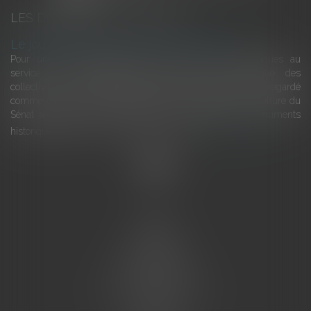
LES DERNIÈRES ACTUALITÉS
Le joug léger des monuments historiques
Pour une gestion patrimoniale des monuments historiques au
service du développement économique et touristique des
collectivités Le monument historique a longtemps été regardé
comme une charge. Le rapport que la commission de la culture du
Sénat a consacré, en juillet 2026, à la gestion des monuments
historiques invite à y voir aussi une ressour...
Lire la suite
Accueil
L'équipe
Eurojuris
Droit des affaires
Ventes aux enchères
Droit bancaire
Procédures civiles d'exécution
Honoraires