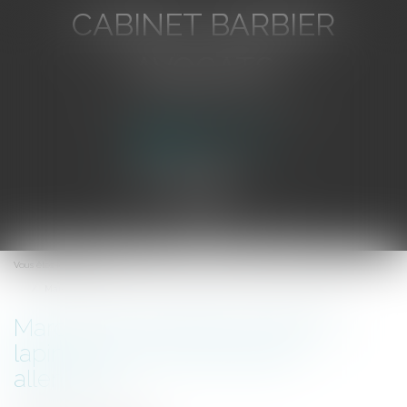
CABINET BARBIER
AVOCATS
Avocat au Barreau de Toulon
Ouvrir
le
Vous êtes ici :
Accueil
menu
Marque et chocolat: la saga du lapin Lindt et les tribunaux allemand
Marque et chocolat: la saga du
lapin Lindt et les tribunaux
allemand