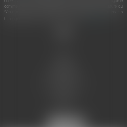
collectivités Le monument historique a longtemps été regardé
comme une charge. Le rapport que la commission de la culture du
Sénat a consacré, en juillet 2026, à la gestion des monuments
historiques invite à y voir aussi une ressour...
Lire la suite
Accueil
L'équipe
Eurojuris
Droit des affaires
Ventes aux enchères
Droit bancaire
Procédures civiles d'exécution
Honoraires
Contact
Assistantes juridiques
Actus
Articles