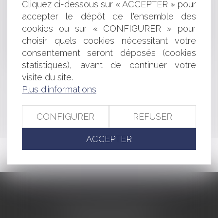
Cliquez ci-dessous sur « ACCEPTER » pour
familiales
accepter le dépôt de l'ensemble des
Devoir de conseil de l'avocat et aléa du droit du travail
Le statut social du gérant majoritaire de SARL après la
cookies ou sur « CONFIGURER » pour
loi de financement de la sécurité sociale pour 2013
choisir quels cookies nécessitant votre
Information des expropriés, quelles obligations pour
consentement seront déposés (cookies
l'expropriant?
statistiques), avant de continuer votre
visite du site.
Plus d'informations
<<
<
...
356
357
358
359
360
361
362
...
>
>>
CONFIGURER
REFUSER
ACCEPTER
CABINET BARBIER AVOCATS
155 Avenue VAUBAN