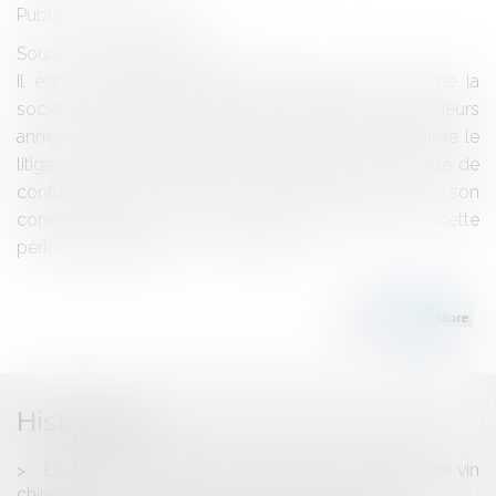
Publié le :
29/03/2013
Source :
www.eurojuris.fr
Il est Outre-Rhin une bataille judiciaire qui a animé la
société de chocolat bien connue Lindt durant plusieurs
années. Le Bundesgerichthof allemand a fini par clore le
litige en défaveur du grand chocolatier.Pas de risque de
confusion entre le lapin de Lindt et celui de son
concurrentChacun a sa madeleine de Proust, en cette
période de Pâque nu...
Lire la suite
Historique
Le Mont Helan (Ningxia) première appellation de vin
chinois