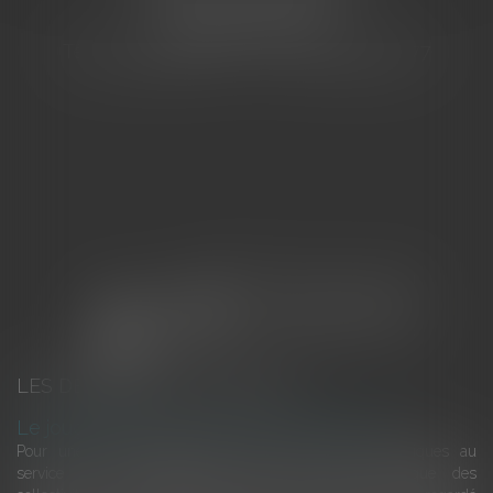
83000 TOULON
Tél : 04 94 92 92 67 - Fax : 04 94 92 42 77
LES DERNIÈRES ACTUALITÉS
Le joug léger des monuments historiques
Pour une gestion patrimoniale des monuments historiques au
service du développement économique et touristique des