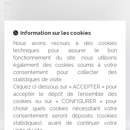
mesures antiterroristes
Les attentats se multiplient au Pays basque français
La réforme univeristaire remaniée sous la pression
Réforme du traitement pénal des mineurs
Ventes d'immeubles à construire
Information sur les cookies
Droits de visite et d'hébergement
La pratique de l'arbitrage commercial
Nous avons recours à des cookies
Le cautionnement disproportionné
techniques pour assurer le bon
Mariage entre personnes de même sexe
fonctionnement du site, nous utilisons
Les mentions sanitaires dans la publicité alimentaire
également des cookies soumis à votre
Droit des sûretés
consentement pour collecter des
Les OGM et le droit
statistiques de visite.
Cliquez ci-dessous sur « ACCEPTER » pour
<<
<
...
521
522
523
524
525
526
527
...
>
accepter le dépôt de l'ensemble des
cookies ou sur « CONFIGURER » pour
>>
choisir quels cookies nécessitant votre
consentement seront déposés (cookies
statistiques), avant de continuer votre