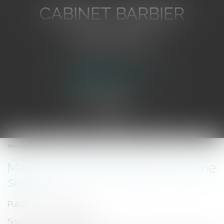
CABINET BARBIER
AVOCATS
Avocat au Barreau de Toulon
Ouvrir
le
Vous êtes ici :
Accueil
Mariage entre personnes de même sexe
menu
Mariage entre personnes de même
sexe
Publié le :
13/03/2007
Source :
www.eurojuris.fr