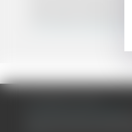
Burn-out : position du Conseil d’État sur les arrê
Obligation de résultat du garagiste : la responsa
Fonction publique : le cumul d’emplois imposé p
SNCF - Responsabilité contractuelle et vétusté 
Le maintien des moyens budgétaires alloués au 
LES DERNIÈRES ACTUALITÉS
Le joug léger des monuments historiques
Pour une gestion patrimoniale des monuments historique
collectivités Le monument historique a longtemps été r
culture du Sénat a consacré, en juillet 2026, à la gestion 