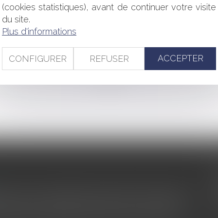
ts de travail
(cookies statistiques), avant de continuer votre visite
bilité civile du professionnel ne peut être écartée malgré l’incer
du site.
ar les fonctions exercées ne peut faire l’objet d’une obligatio
Plus d'informations
des infrastructures
CEREMA : une nécessité pour les collectivités littorales
ACCEPTER
CONFIGURER
REFUSER
<<
<
...
46
47
48
49
50
51
52
...
>
>>
s au service du développement économique et touristique des
egardé comme une charge. Le rapport que la commission de la
des monuments historiques invite à y voir aussi une ressour...