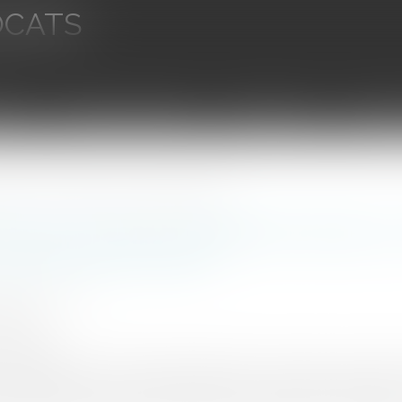
OCATS
aires
Ventes aux enchères
Droit bancaire
Procédur
EMA : une nécessité pour les collectivités littorales
ien des moyens budgétaires alloués a
ollectivités littorales
UINEAU Thomas
0/2024
rojuris.fr
un outil absolument indispensable dans la gestion des défis c
t notamment le cas de l'érosion littorale. Les travaux effectués 