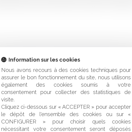
spensable information technique aux collectivités. Une stratégie
Information sur les cookies
le a rendu à l’Arcep sur son projet de décision portant sur la le
Nous avons recours à des cookies techniques pour
0% au 3e trimestre 2024
amende civile
assurer le bon fonctionnement du site, nous utilisons
également des cookies soumis à votre
gnalés aux consommateurs
consentement pour collecter des statistiques de
ouveautés avec la loi du 31 mai 2024 ?
visite.
vité pour les commissaires de justice
Cliquez ci-dessous sur « ACCEPTER » pour accepter
 dans la législation française : vers un meilleur équilibre
le dépôt de l'ensemble des cookies ou sur «
CONFIGURER » pour choisir quels cookies
 l’État en cas d’usage d’une arme par les forces de l’ordre
tablie : préavis et indemnisation
nécessitant votre consentement seront déposés