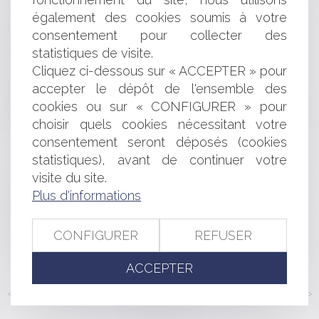
implicite d'un recours gracieux
également des cookies soumis à votre
Mort numérique : que deviennent les données d'une
consentement pour collecter des
personne sur les réseaux sociaux après son décès ?
statistiques de visite.
Cessation des paiements, réserves de crédit et
Cliquez ci-dessous sur « ACCEPTER » pour
avances en compte courant
accepter le dépôt de l'ensemble des
Dividendes perçus par les travailleurs indépendants :
cookies ou sur « CONFIGURER » pour
quelle assiette retenir pour assujettir les dividendes à
cotisations sociales ?
choisir quels cookies nécessitant votre
Quid des indemnités des élus des intercommunalités
consentement seront déposés (cookies
?
statistiques), avant de continuer votre
Obligation de délivrance du bailleur tout au long de la
visite du site.
vie du bail
Plus d'informations
La responsabilité d'un dirigeant retenue pour des faits
postérieurs à sa démission
Divulguer les difficultés de paiement d’un
CONFIGURER
REFUSER
cocontractant aux clients de celui-ci peut être dénigrant
ACCEPTER
<<
<
...
156
157
158
159
160
161
162
...
>
>>