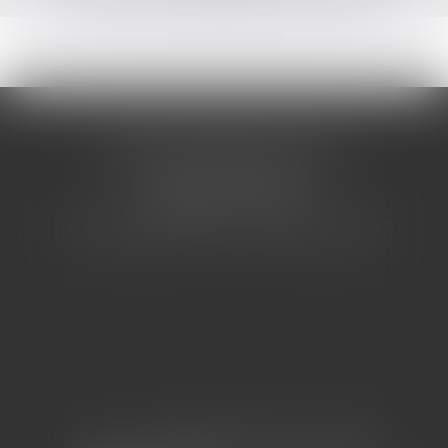
CABINET BARBIER AVOCATS
155 Avenue VAUBAN
83000 TOULON
Tél : 04 94 92 92 67 - Fax : 04 94 92 42 77