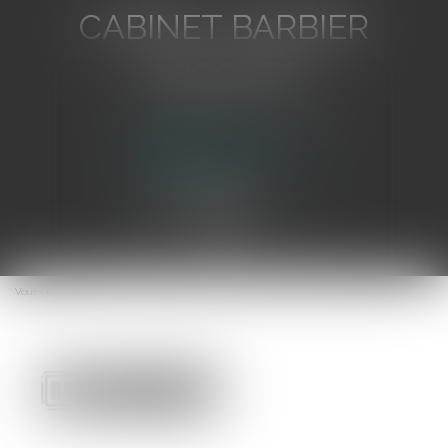
CABINET BARBIER
AVOCATS
Avocat au Barreau de Toulon
Ouvrir
le
Vous êtes ici :
Accueil
Loyer binaire et renouvellement, la force du contrat
menu