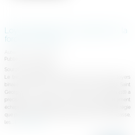
Loyer binaire et renouvellement, la
force du contrat
Auteur : GUEDJ Jean-David
Publié le :
03/12/2020
Source :
www.eurojuris.fr
Le très célèbre et fameux arrêt de l’histoire des loyers
binaires, celui du 10 mai 1993 dit du « Théâtre Saint
Georges » (C. Cass, Ch. civ 3, 10 mars 1993, n°91-13.418) a
précisé que la fixation du loyer de renouvellement
échappait au statut des baux commerciaux et n’était régie
que par la convention des parties. Pour sortir de l’impasse,
les...
Lire la suite