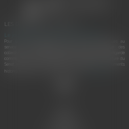
LES DERNIÈRES ACTUALITÉS
Le joug léger des monuments historiques
Pour une gestion patrimoniale des monuments historiques au
service du développement économique et touristique des
collectivités Le monument historique a longtemps été regardé
comme une charge. Le rapport que la commission de la culture du
Sénat a consacré, en juillet 2026, à la gestion des monuments
historiques invite à y voir aussi une ressour...
Lire la suite
Accueil
L'équipe
Eurojuris
Droit des affaires
Ventes aux enchères