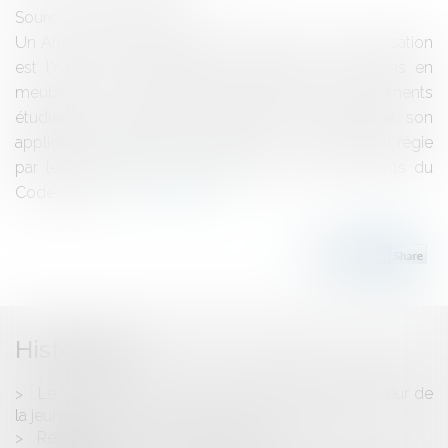
Source :
www.eurojuris.fr
Un Arrêt rendu le 4 février 2009 par la Cour de Cassation
est l'occasion de rappeler le régime des locations en
meublés, et son application particulière aux logements
étudiants.Le régime des locations en meublés et son
application aux logements étudiantsI- La matière est régie
par les dispositions des articles L 632-1 et suivants du
Code de la C...
Lire la suite
Historique
Le Livre vert pour une nouvelle politique en faveur de
la jeunesse
Reclassement du salarié inapte