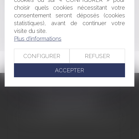
La période d'essai du contrat à durée indéterminée
choisir quels cookies nécessitant votre
consentement seront déposés (cookies
<<
<
...
463
464
465
466
467
468
469
...
>
statistiques), avant de continuer votre
visite du site.
>>
Plus d'informations
CONFIGURER
REFUSER
ACCEPTER
CABINET BARBIER AVOCATS
155 Avenue VAUBAN
83000 TOULON
Tél : 04 94 92 92 67 - Fax : 04 94 92 42 77