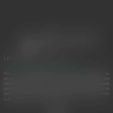
LES DERNIÈRES ACTUALITÉS
Le joug léger des monuments historiques
Pour une gestion patrimoniale des monuments historiques au
service du développement économique et touristique des
collectivités Le monument historique a longtemps été regardé
comme une charge. Le rapport que la commission de la culture du
Sénat a consacré, en juillet 2026, à la gestion des monuments
historiques invite à y voir aussi une ressour...
Lire la suite