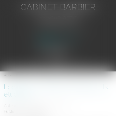
CABINET BARBIER
AVOCATS
Avocat au Barreau de Toulon
Ouvrir
le
Vous êtes ici :
Accueil
Locations meublées et logements étudiants
menu
Locations meublées et logements
étudiants
Auteur : SCP FORTUNET & Associés
Publié le :
16/07/2009