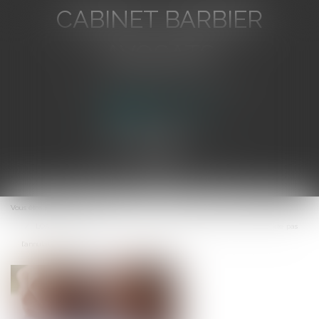
CABINET BARBIER
AVOCATS
Avocat au Barreau de Toulon
Ouvrir
le
Vous êtes ici :
Accueil
menu
LOA et droit de rétractation : la livraison immédiate du bien n’emporte pas
l’annulation du contrat !