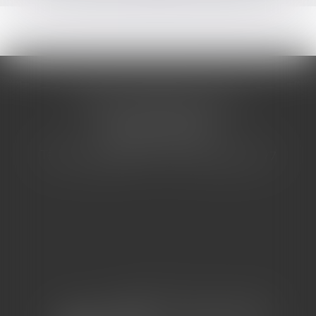
CABINET BARBIER AVOCATS
155 Avenue VAUBAN
83000 TOULON
Tél : 04 94 92 92 67 - Fax : 04 94 92 42 77