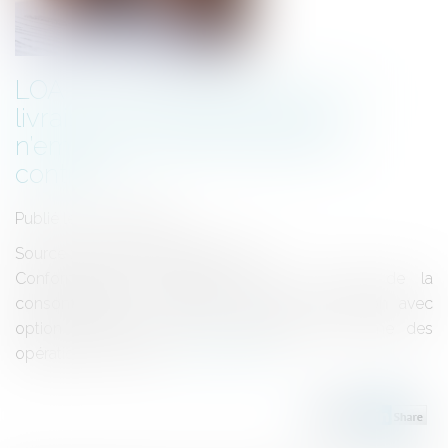
LOA et droit de rétractation : la
livraison immédiate du bien
n’emporte pas l’annulation du
contrat !
Publié le :
30/06/2025
Source :
www.lemag-juridique.com
Conformément à l’article L.312-2 du Code de la
consommation, la location-vente et la location avec
option d’achat (LOA) sont considérées comme des
opérations de crédit...
Lire la suite