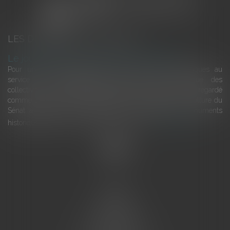
LES DERNIÈRES ACTUALITÉS
Le joug léger des monuments historiques
Pour une gestion patrimoniale des monuments historiques au
service du développement économique et touristique des
collectivités Le monument historique a longtemps été regardé
comme une charge. Le rapport que la commission de la culture du
Sénat a consacré, en juillet 2026, à la gestion des monuments
historiques invite à y voir aussi une ressour...
Lire la suite
Accueil
L'équipe
Eurojuris
Droit des affaires
Ventes aux enchères