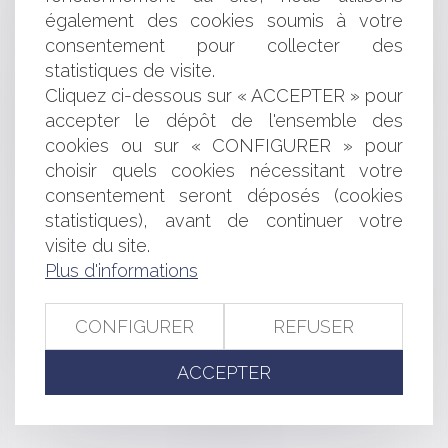
volonté des parties ne suffit pas !
également des cookies soumis à votre
La montée des eaux dans les Outre-mer : quelles
consentement pour collecter des
stratégies pour s’adapter ?
statistiques de visite.
Prorogation exceptionnelle du délai de validité des
Cliquez ci-dessous sur « ACCEPTER » pour
autorisations d’urbanisme délivrées entre le 1er janvier
accepter le dépôt de l'ensemble des
2021 et le 28 mai 2024
Bien anticiper sa transmission, un enjeu majeur pour les
cookies ou sur « CONFIGURER » pour
entreprises franciliennes
choisir quels cookies nécessitant votre
Déchéance de marque pour défaut d'exploitation : les
consentement seront déposés (cookies
critères de l'usage sérieux précisés
statistiques), avant de continuer votre
LOA et droit de rétractation : la livraison immédiate du
visite du site.
bien n’emporte pas l’annulation du contrat !
Plus d'informations
Lutte contre les sargasses dans les Antilles : la lourde
responsabilité des collectivités
Les « 50 pas géométriques » : une spécificité
CONFIGURER
REFUSER
domaniale ultramarine
ACCEPTER
<<
<
...
20
21
22
23
24
25
26
...
>
>>