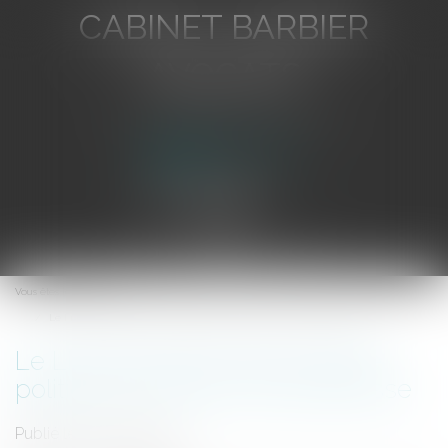
CABINET BARBIER
AVOCATS
Avocat au Barreau de Toulon
Ouvrir
le
Vous êtes ici :
Accueil
menu
Le Livre vert pour une nouvelle politique en faveur de la jeunesse
Le Livre vert pour une nouvelle
politique en faveur de la jeunesse
Publié le :
17/07/2009