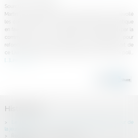
Source :
www.eurojuris.fr
Martin Hirsch, le haut commissaire à la jeunesse, a dévoilé
les conclusions du Livre vert intitulé "Refonder la politique
en faveur des 16-25 ans entre 2010 et 2015", élaboré par la
commission sur la jeunesse.57 propositions pour
refonder la politique en faveur des 16-25 ansIl ressort de
ce Livre vert 57 propositions destinées à refonder la poli...
Lire la suite
Historique
Le Livre vert pour une nouvelle politique en faveur de
la jeunesse
Reclassement du salarié inapte