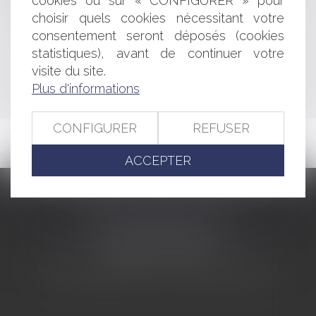
cookies ou sur « CONFIGURER » pour
La période d'essai du contrat à durée indéterminée
choisir quels cookies nécessitant votre
consentement seront déposés (cookies
<<
<
...
463
464
465
466
467
468
469
...
>
statistiques), avant de continuer votre
visite du site.
>>
Plus d'informations
CONFIGURER
REFUSER
ACCEPTER
CABINET BARBIER AVOCATS
155 Avenue VAUBAN
83000 TOULON
Tél : 04 94 92 92 67 - Fax : 04 94 92 42 77