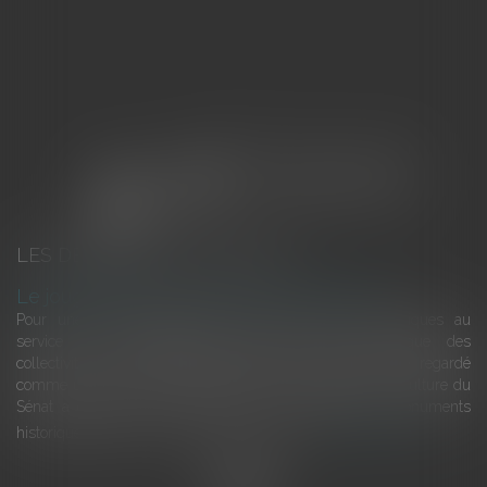
LES DERNIÈRES ACTUALITÉS
Le joug léger des monuments historiques
Pour une gestion patrimoniale des monuments historiques au
service du développement économique et touristique des
collectivités Le monument historique a longtemps été regardé
comme une charge. Le rapport que la commission de la culture du
Sénat a consacré, en juillet 2026, à la gestion des monuments
historiques invite à y voir aussi une ressour...
Lire la suite