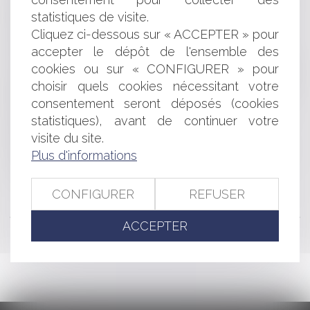
général de la propriété des personnes publiques
statistiques de visite.
Répartition inégalitaire des résultats dans une société
Cliquez ci-dessous sur « ACCEPTER » pour
de personnes
Clause d'indexation et réputation non écrite partielle
accepter le dépôt de l'ensemble des
Insuffisance des travaux réparatoires pris en charge et
cookies ou sur « CONFIGURER » pour
responsabilité de l’assureur ayant indemnisé un premier
choisir quels cookies nécessitant votre
sinistre
consentement seront déposés (cookies
Droit de préemption et délégation : attention à la
statistiques), avant de continuer votre
précision
visite du site.
Mandat ad hoc et cessation de paiement
Plus d'informations
Accord de distribution, reprise de fonds de commerce
et responsabilité délictuelle
CONFIGURER
REFUSER
<<
<
...
110
111
112
113
114
115
116
...
>
>>
ACCEPTER