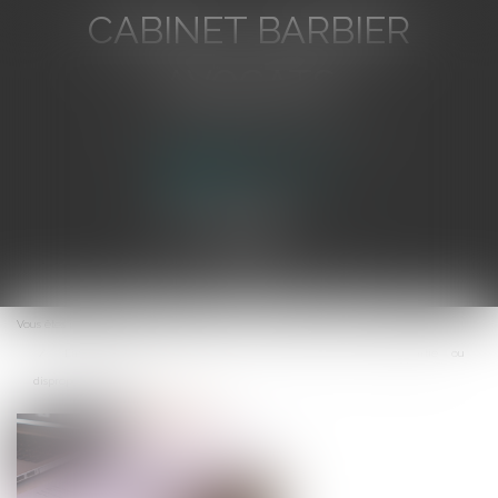
CABINET BARBIER
AVOCATS
Avocat au Barreau de Toulon
Ouvrir
le
Vous êtes ici :
Accueil
menu
L’interdiction de l’obtention d’un avantage sans contrepartie ou
disproportionné est valide