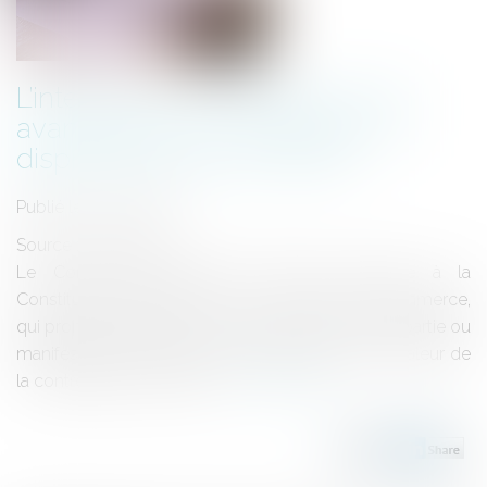
L’interdiction de l’obtention d’un
avantage sans contrepartie ou
disproportionné est valide
Publié le :
25/11/2022
Source :
www.efl.fr
Le Conseil constitutionnel déclare conforme à la
Constitution l'article L 442-1, I-1° du Code de commerce,
qui prohibe l'obtention d'un avantage sans contrepartie ou
manifestement disproportionné au regard de la valeur de
la contrepartie consentie...
Lire la suite