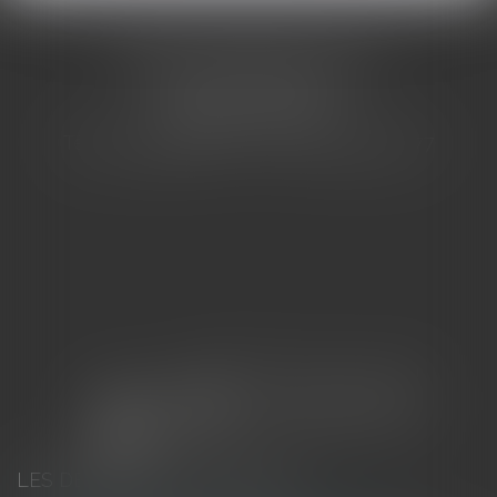
CABINET BARBIER AVOCATS
155 Avenue VAUBAN
83000 TOULON
Tél : 04 94 92 92 67 - Fax : 04 94 92 42 77
LES DERNIÈRES ACTUALITÉS