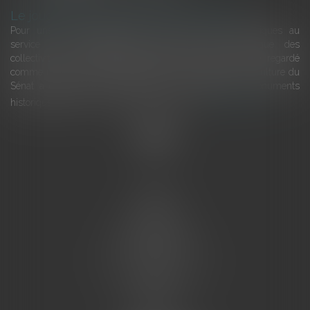
Le joug léger des monuments historiques
Pour une gestion patrimoniale des monuments historiques au
service du développement économique et touristique des
collectivités Le monument historique a longtemps été regardé
comme une charge. Le rapport que la commission de la culture du
Sénat a consacré, en juillet 2026, à la gestion des monuments
historiques invite à y voir aussi une ressour...
Lire la suite
Accueil
L'équipe
Eurojuris
Droit des affaires
Ventes aux enchères
Droit bancaire
Procédures civiles d'exécution
Honoraires
Contact
Assistantes juridiques