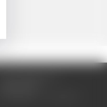
CABINET BARBIER AVOCATS
155 Avenue VAUBAN
83000 TOULON
Tél : 04 94 92 92 67 - Fax : 04 94 92 42 77