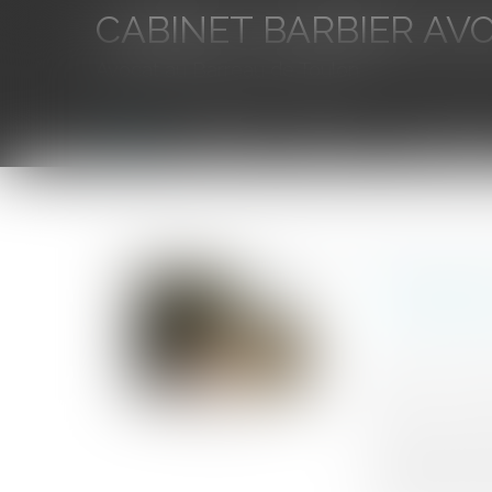
CABINET BARBIER AV
Avocat au Barreau de Toulon
Accueil
L'équipe
Eurojuris
Droit des aff
Vous êtes ici :
Accueil
L’intégration de voies privées ouvertes à la circu
L’intégra
domaine p
Auteur : DRO
Publié le :
07/1
Source :
www.eu
Le transfert d
l'urbanisme, ar