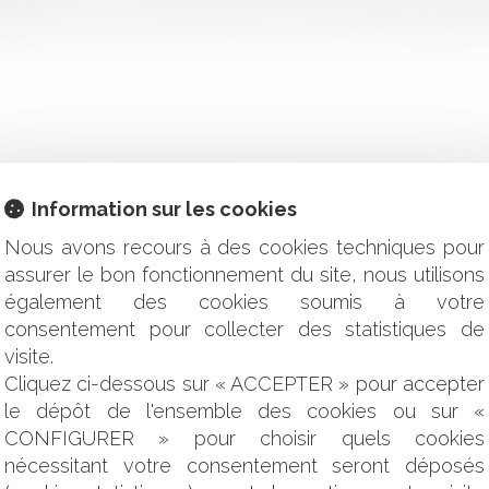
itations et dans des zones d'activités ou commerciales peut,
Information sur les cookies
oir de 20 ans à compter de la vente
Nous avons recours à des cookies techniques pour
ègles en la matière ?
assurer le bon fonctionnement du site, nous utilisons
 abus de position dominante
également des cookies soumis à votre
déré comme un cadeau à prendre en compte dans l'héritage ?
consentement pour collecter des statistiques de
été civile pour défaut de convocation du curateur d’un associé
ls : les indices au deuxième trimestre 2024
visite.
lorisation de 157 milliards
Cliquez ci-dessous sur « ACCEPTER » pour accepter
 précontractuelle
le dépôt de l'ensemble des cookies ou sur «
à la découverte du vice par l’acheteur, et non par le vendeur
CONFIGURER » pour choisir quels cookies
bandonnées sur sa commune ?
nécessitant votre consentement seront déposés
intégrée du trait de côte Occitanie