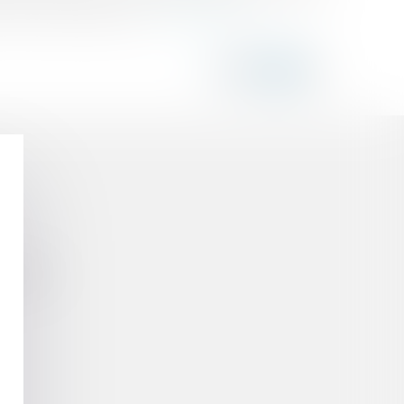
 après enquête publiq...
Lire la suite
 protégé