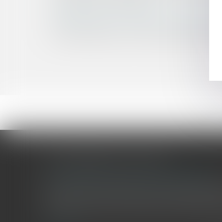
ZAN et recul du trait de côte
L’intégration de voies privées ouvertes à la cir
Bail commercial : non-respect des délais et acqu
Google Shopping : l'abus de position dominante
LES DERNIÈRES ACTUALITÉS
Le joug léger des monuments historiques
Pour une gestion patrimoniale des monuments historique
collectivités Le monument historique a longtemps été r
culture du Sénat a consacré, en juillet 2026, à la gestion 