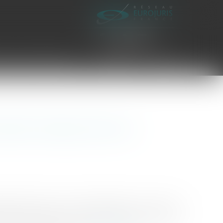
es civiles d'exécution
Honoraires
Contact
ulation publique dans le
pressément prévu par les dispositions du code de
rivées ouvertes à la circulation publique dans des