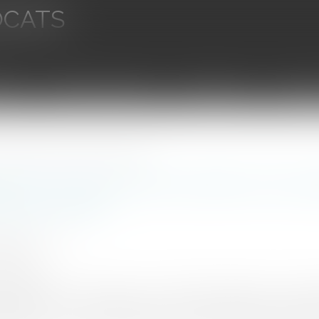
OCATS
aires
Ventes aux enchères
Droit bancaire
Procédur
lation publique dans le domaine public routier
tion de voies privées ouvertes à la circ
ublic routier
UINEAU Thomas
0/2024
rojuris.fr
es voies privées ouvertes à la circulation publique est ex
ticle L318 – 3. Ce texte dispose : "La propriété des voies p