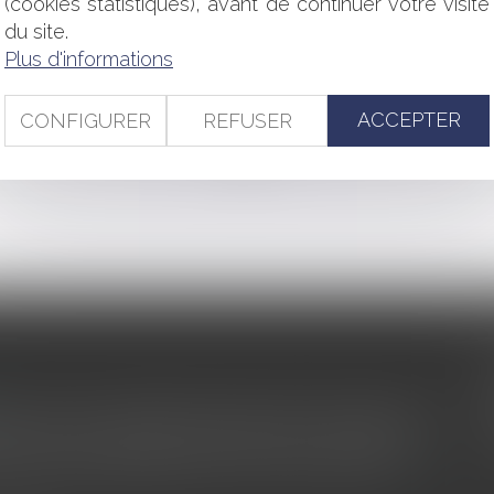
(cookies statistiques), avant de continuer votre visite
du site.
culation publique dans le domaine public routier
Plus d'informations
isition de la clause résolutoire
 et l'amende de 2,4 milliards d'euros confirmés
ACCEPTER
CONFIGURER
REFUSER
<<
<
...
48
49
50
51
52
53
54
...
>
>>
s au service du développement économique et touristique des
egardé comme une charge. Le rapport que la commission de la
des monuments historiques invite à y voir aussi une ressour...