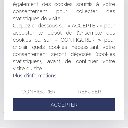
également des cookies soumis à votre
La mission assurée par les organismes privés
consentement pour collecter des
gestionnaires de structures d'accueil des personnes
statistiques de visite.
âgées ne revêt pas le caractère d'une mission de service
public
Cliquez ci-dessous sur « ACCEPTER » pour
Publication du décret portant indemnisation et
accepter le dépôt de l'ensemble des
majoration exceptionnelle des heures supplémentaires
cookies ou sur « CONFIGURER » pour
réalisées dans les établissements publics hospitaliers
choisir quels cookies nécessitant votre
dans le contexte de la lutte contre l'épidémie de covid-19
consentement seront déposés (cookies
Limites à la restitution des fruits en cas
statistiques), avant de continuer votre
d’anéantissement du contrat
visite du site.
Quelles sont les règles de distances des plantations ?
Comment calculer le pourcentage des droits de vote
Plus d'informations
d’un actionnaire par ailleurs usufruitier ?
Contentieux disciplinaire des médecins: l'information
CONFIGURER
REFUSER
appropriée aux soins proposés peut-être seulement orale
ACCEPTER
<<
<
...
148
149
150
151
152
153
154
...
>
>>