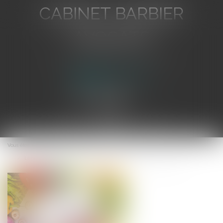
CABINET BARBIER
AVOCATS
Avocat au Barreau de Toulon
Ouvrir
le
Vous êtes ici :
Accueil
menu
Limites à la restitution des fruits en cas d’anéantissement du contrat