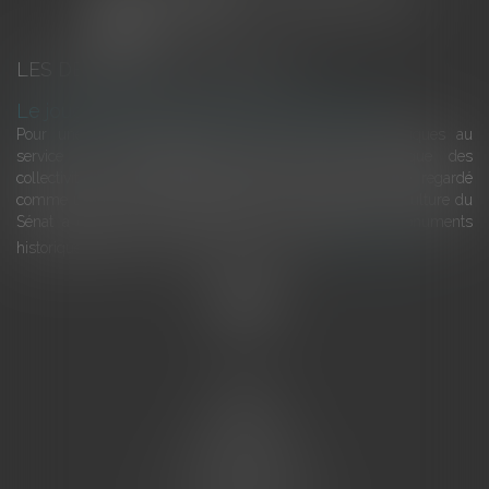
LES DERNIÈRES ACTUALITÉS
Le joug léger des monuments historiques
Pour une gestion patrimoniale des monuments historiques au
service du développement économique et touristique des
collectivités Le monument historique a longtemps été regardé
comme une charge. Le rapport que la commission de la culture du
Sénat a consacré, en juillet 2026, à la gestion des monuments
historiques invite à y voir aussi une ressour...
Lire la suite
Accueil
L'équipe
Eurojuris
Droit des affaires
Ventes aux enchères
Droit bancaire