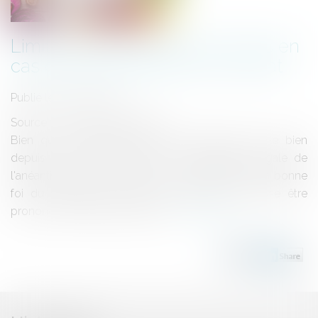
Limites à la restitution des fruits en
cas d’anéantissement du contrat
Publié le :
23/03/2021
Source :
actu.dalloz-etudiant.fr
Bien que la restitution des fruits générés par le bien
depuis la vente constitue une conséquence légale de
l'anéantissement du contrat, sa subordination à la bonne
foi du possesseur justifie que celle-ci ne puisse être
prononcée d’office par le juge...
Lire la suite