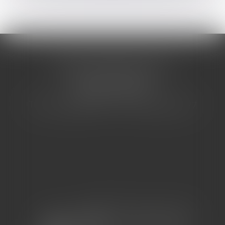
CABINET BARBIER AVOCATS
155 Avenue VAUBAN
83000 TOULON
Tél : 04 94 92 92 67 - Fax : 04 94 92 42 77