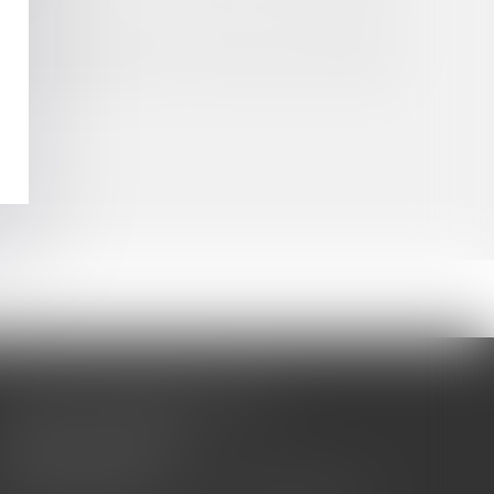
tique administratif à une société concessionnaire
CABINET BARBIER AVOCATS
155 Avenue VAUBAN
83000 TOULON
Tél : 04 94 92 92 67 - Fax : 04 94 92 42 77