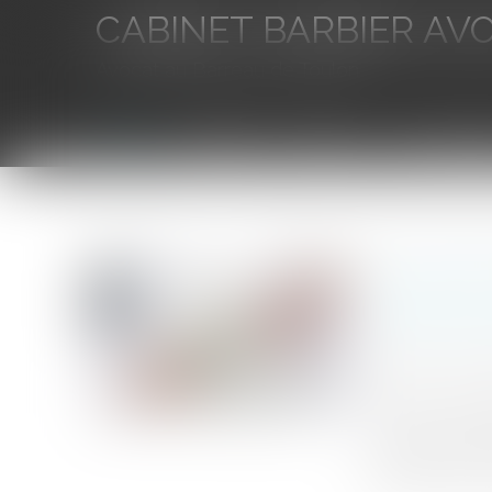
CABINET BARBIER AV
Avocat au Barreau de Toulon
Accueil
L'équipe
Eurojuris
Droit des aff
Vous êtes ici :
Accueil
Levée de fonds en seed de 1 million d'euros pour 
Levée de 
création 
Publié le :
12/0
Source :
www.a
Seelab.ai, la p
de table mené 
ambitionne de d