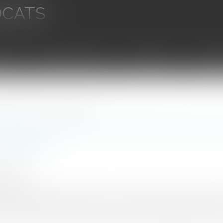
OCATS
aires
Ventes aux enchères
Droit bancaire
Procédur
Seelab et son outil de création graphique
fonds en seed de 1 million d'euros pou
graphique
6/2024
ctuia.com
lateforme d’IA générative “tout-en-un” dédiée aux équipes créati
par SideAngels. Cette levée de fonds d’amorçage marque un pa
evenir le leader national de la génération d’images grâce à l’IA 