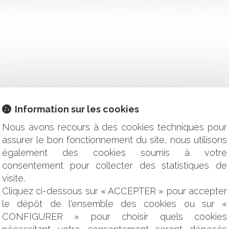
 par l'assureur RC décennale est conditionnée à l'incorporati
Information sur les cookies
 2024-2030 est arrivée à bon port
Nous avons recours à des cookies techniques pour
e non écrite et protocole
assurer le bon fonctionnement du site, nous utilisons
du droit de reprise des époux sur les biens propres
également des cookies soumis à votre
teur
consentement pour collecter des statistiques de
tégration à une association syndicale autorisée…
à l’érosion côtière : de nouvelles communes embarquent
visite.
Cliquez ci-dessous sur « ACCEPTER » pour accepter
rait d’agrément de la profession d’assistant maternel
le dépôt de l'ensemble des cookies ou sur «
ence pour irrecevabilité du recours en l’absence d’éléments prob
CONFIGURER » pour choisir quels cookies
l 2024 relative à l’affichage électoral dans le cadre des élec