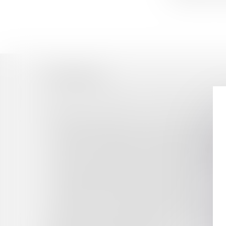
Historique
La prise en charge des dommages aux existants
neuf
La stratégie nationale pour la mer et le littoral
Baux commerciaux : clause d'indexation réputé
Dissolution du régime matrimonial et exercice 
Portée de la déclaration de créance par le débi
Point sur la notion de sentier littoral et son in
Régime d’adaptation des territoires littoraux 
Cautionnement et défaut d’information
Précisions sur les motifs pouvant fonder un ret
Rejet de la saisine par l’Autorité de la concurr
Point sur la circulaire IOMA2406670J du 4 avri