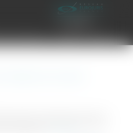
es civiles d'exécution
Honoraires
Contact
r Seelab et son outil de
ves, vient de lever 1 million d’euros lors d’un tour
s décisif pour cette jeune startup française qui
pour les entreprises...
Lire la suite