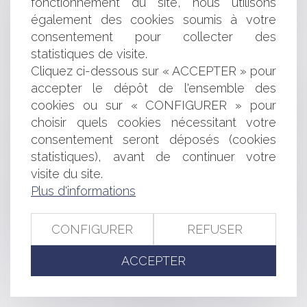
fonctionnement du site, nous utilisons
vol : dernières nouveautés concernant la procédure
d’indemnisation !
également des cookies soumis à votre
Le marché européen des fusions-acquisitions est
consentement pour collecter des
dynamique, malgré les incertitudes politiques
statistiques de visite.
Neovacs : levée de fonds de 0,25 million d'euros
Cliquez ci-dessous sur « ACCEPTER » pour
Ouverture d’une procédure collective : quel impact sur
accepter le dépôt de l'ensemble des
l’action en référé tendant au paiement d’une provision ?
cookies ou sur « CONFIGURER » pour
Procédure d’assistance éducative : l'obligation
choisir quels cookies nécessitant votre
d’entretien individuel avec l’enfant mineur capable de
consentement seront déposés (cookies
discernement
Fraude au Président : la responsabilité de la Banque
statistiques), avant de continuer votre
peut-elle être engagée ?
visite du site.
Quelles sont les conditions de l’adoption plénière d’un
Plus d'informations
enfant né d’une PMA en cas de refus de reconnaissance
conjointe ?
CONFIGURER
REFUSER
L’engagement personnel des associés n’est pas
contraire aux statuts !
ACCEPTER
<<
<
...
14
15
16
17
18
19
20
...
>
>>