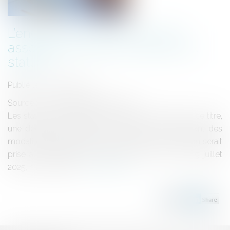
L’engagement personnel des
associés n’est pas contraire aux
statuts !
Publié le :
20/08/2025
Source :
www.lemag-juridique.com
Les statuts représentent le socle d’une société. À ce titre,
une décision ne saurait y contrevenir en prévoyant des
modalités différentes quand bien même la solution serait
prise à l’unanimité des associés (Cass. Com du 9 juillet
2025, n°24-10.428)...
Lire la suite