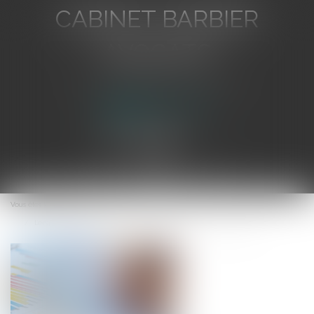
CABINET BARBIER
AVOCATS
Avocat au Barreau de Toulon
Ouvrir
le
Vous êtes ici :
Accueil
menu
L’engagement personnel des associés n’est pas contraire aux statuts !