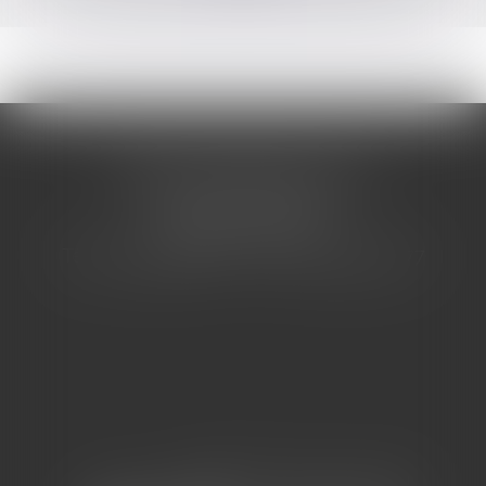
CABINET BARBIER AVOCATS
155 Avenue VAUBAN
83000 TOULON
Tél : 04 94 92 92 67 - Fax : 04 94 92 42 77