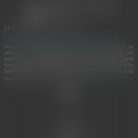
LES DERNIÈRES ACTUALITÉS
Le joug léger des monuments historiques
Pour une gestion patrimoniale des monuments historiques au
service du développement économique et touristique des
collectivités Le monument historique a longtemps été regardé
comme une charge. Le rapport que la commission de la culture du
Sénat a consacré, en juillet 2026, à la gestion des monuments
historiques invite à y voir aussi une ressour...
Lire la suite
Accueil
L'équipe
Eurojuris
Droit des affaires
Ventes aux enchères