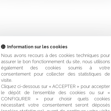
nstitutive d’une voie de fait
Information sur les cookies
ité de constructeur ?
Nous avons recours à des cookies techniques pour
 constituer une cause d'exonération de responsabilité sur le f
assurer le bon fonctionnement du site, nous utilisons
également des cookies soumis à votre
B et sclérose en plaques en l’absence de preuve scientifique for
ui a la charge de son entretien ?
consentement pour collecter des statistiques de
 avec correspondances assuré par différentes compagnies - Édi
visite.
 La Croix
Cliquez ci-dessous sur « ACCEPTER » pour accepter
lées de société anonyme - Les Echos
le dépôt de l'ensemble des cookies ou sur «
lecture attentive des règlements
CONFIGURER » pour choisir quels cookies
nécessitant votre consentement seront déposés