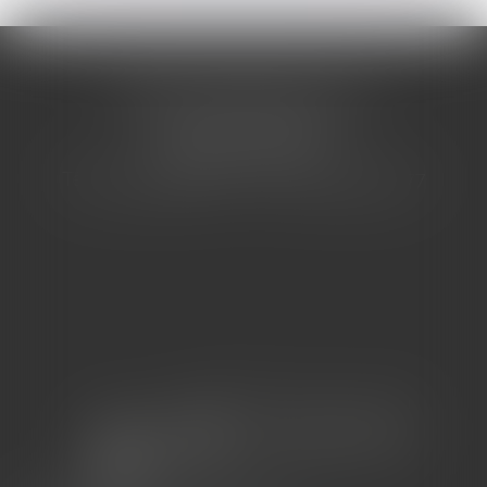
CABINET BARBIER AVOCATS
155 Avenue VAUBAN
83000 TOULON
Tél : 04 94 92 92 67 - Fax : 04 94 92 42 77