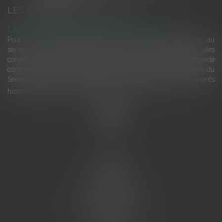
LES DERNIÈRES ACTUALITÉS
Le joug léger des monuments historiques
Pour une gestion patrimoniale des monuments historiques au
service du développement économique et touristique des
collectivités Le monument historique a longtemps été regardé
comme une charge. Le rapport que la commission de la culture du
Sénat a consacré, en juillet 2026, à la gestion des monuments
historiques invite à y voir aussi une ressour...
Lire la suite
Accueil
L'équipe
Eurojuris
Droit des affaires
Ventes aux enchères
Droit bancaire
Procédures civiles d'exécution
Honoraires