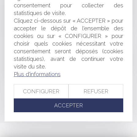
consentement pour collecter des
la semelle d’une chaussure relève t-elle de l’interdiction
statistiques de visite.
d’enregistrement des formes ?
Une SARL ayant nommé un commissaire aux comptes
Cliquez ci-dessous sur « ACCEPTER » pour
volontairement ne peut pas émettre d'obligations -
accepter le dépôt de l'ensemble des
Éditions Francis Lefebvre
cookies ou sur « CONFIGURER » pour
Cautionnement sous X ne vaut ! | Dalloz Actualité
choisir quels cookies nécessitant votre
Marque et idées reçues
consentement seront déposés (cookies
Précisions apportées sur la notion d’infection
statistiques), avant de continuer votre
nosocomiale
visite du site.
Les limites de l’action en nullité du locataire à l’encontre
de l’offre de vente adressée par son propriétaire
Plus d'informations
CONFIGURER
REFUSER
<<
<
...
231
232
233
234
235
236
237
...
>
ACCEPTER
>>