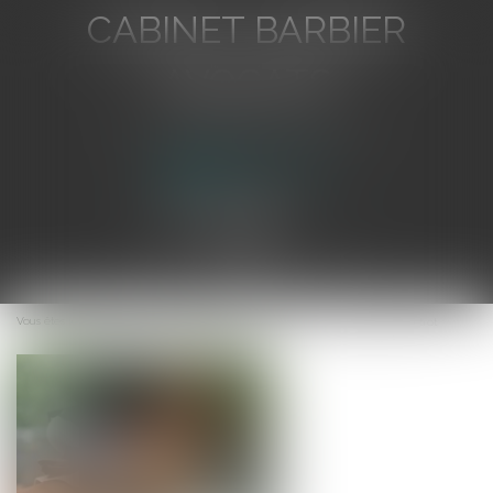
CABINET BARBIER
AVOCATS
Avocat au Barreau de Toulon
Ouvrir
le
Vous êtes ici :
Accueil
L’apprentissage dans les centres d’entraînement au trot
menu