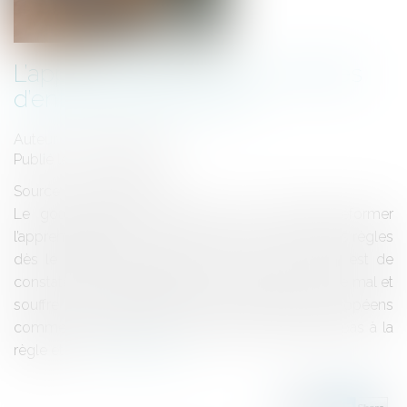
L’apprentissage dans les centres
d’entraînement au trot
Auteur : BEUCHER Sophie
Publié le :
14/06/2018
Source :
www.eurojuris.fr
Le gouvernement a annoncé qu’il souhaitait réformer
l’apprentissage en France et proposer de nouvelles règles
dès le printemps prochain. Il est vrai que force est de
constater que l’apprentissage en France fonctionne mal et
souffre de la comparaison avec d’autres pays européens
comme l’Allemagne. La filière équine n’échappe pas à la
règle et l’o...
Lire la suite