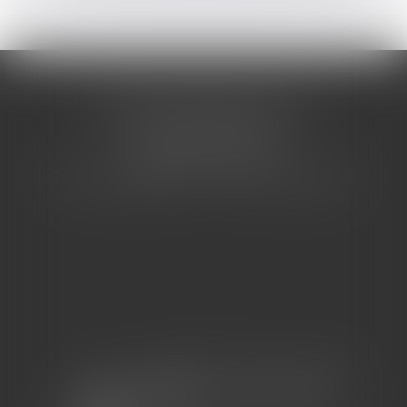
CABINET BARBIER AVOCATS
155 Avenue VAUBAN
83000 TOULON
Tél : 04 94 92 92 67 - Fax : 04 94 92 42 77