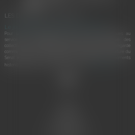
LES DERNIÈRES ACTUALITÉS
Le joug léger des monuments historiques
Pour une gestion patrimoniale des monuments historiques au
service du développement économique et touristique des
collectivités Le monument historique a longtemps été regardé
comme une charge. Le rapport que la commission de la culture du
Sénat a consacré, en juillet 2026, à la gestion des monuments
historiques invite à y voir aussi une ressour...
Lire la suite
Accueil
L'équipe
Eurojuris
Droit des affaires
Ventes aux enchères
Droit bancaire
Procédures civiles d'exécution