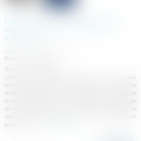
L’adaptation au recul du trait de
côte : le cas des communes
insulaires
Auteur : DROUINEAU Thomas
Publié le :
16/07/2025
Source :
www.eurojuris.fr
Une commune insulaire, confrontée à des enjeux
spécifiques du fait de son insularité et de son absence
d’intercommunalité, peut souhaiter engager une stratégie
locale de gestion du recul du trait de côte, et s’interroger
de la sorte notamment sur l’opportunité d’intégrer le
décret "trait de côte", ainsi que sur les implications
juridiques de cet...
Lire la suite