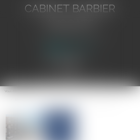
CABINET BARBIER
AVOCATS
Avocat au Barreau de Toulon
Ouvrir
le
Vous êtes ici :
Accueil
menu
L’adaptation au recul du trait de côte : le cas des communes insulaires