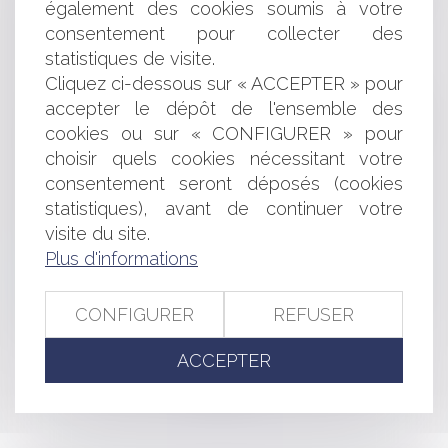
également des cookies soumis à votre
recours du créancier dissident !
La start-up française Arago lève des fonds pour sa
consentement pour collecter des
puce photonique dédiée à l'IA
statistiques de visite.
Enfin la mort de l'Etat Hybride ?
Cliquez ci-dessous sur « ACCEPTER » pour
Abus de position dominante et discours dénigrant : la
accepter le dépôt de l'ensemble des
Cour de cassation encadre strictement la communication
cookies ou sur « CONFIGURER » pour
des entreprises dominantes !
choisir quels cookies nécessitant votre
Les contrats avec l’État : un jeu de dupes pour les
consentement seront déposés (cookies
collectivités ?
La faute de la victime est de nature à réduire son droit à
statistiques), avant de continuer votre
réparation
visite du site.
L’adaptation au recul du trait de côte : le cas des
Plus d'informations
communes insulaires
La clause d’indexation réputée non écrite au sein des
CONFIGURER
REFUSER
baux commerciaux - évolution de la jurisprudence
ACCEPTER
<<
<
...
17
18
19
20
21
22
23
...
>
>>