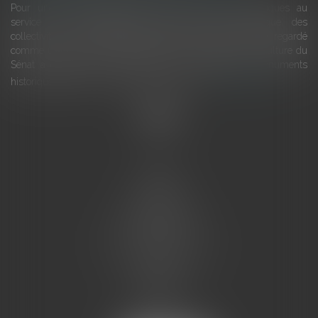
Pour une gestion patrimoniale des monuments historiques au
service du développement économique et touristique des
collectivités Le monument historique a longtemps été regardé
comme une charge. Le rapport que la commission de la culture du
Sénat a consacré, en juillet 2026, à la gestion des monuments
historiques invite à y voir aussi une ressour...
Lire la suite
Accueil
L'équipe
Eurojuris
Droit des affaires
Ventes aux enchères
Droit bancaire
Procédures civiles d'exécution
Honoraires
Contact
Assistantes juridiques
Actus
Articles