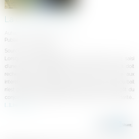
La cession du bail
Auteur : GAUCHER-PIOLA Alexis
Publié le :
23/07/2014
Source :
www.eurojuris.fr
Lorsque le Tribunal Paritaire des Baux Ruraux est saisi
d’une demande d’autorisation de cession de bail, il doit
rechercher si l’opération ne risque pas de nuire aux
intérêts légitimes du bailleur.Selon la Loi, la cession du bail
n’est possible qu’avec l’agrément du bailleur, au profit du
conjoint, ou du partenaire d’un pacte civil de solidarité...
Lire la suite