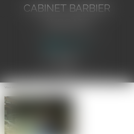
CABINET BARBIER
AVOCATS
Avocat au Barreau de Toulon
Ouvrir
le
Vous êtes ici :
Accueil
La cession du bail
menu