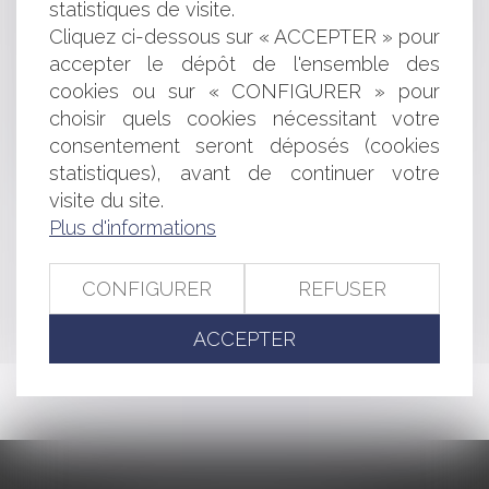
statistiques de visite.
préalable
Cliquez ci-dessous sur « ACCEPTER » pour
Les nouvelles normes de paiement européen SEPA
accepter le dépôt de l'ensemble des
obligatoires à compter du 1er août
cookies ou sur « CONFIGURER » pour
Premier rapport du Comité de suivi des retraites
Sur le caractère collectif et obligatoire des garanties de
choisir quels cookies nécessitant votre
protection sociale complémentaire
consentement seront déposés (cookies
La cession du bail
statistiques), avant de continuer votre
La complexité des documents d'urbanisme
visite du site.
Plus d'informations
<<
<
...
322
323
324
325
326
327
328
...
>
CONFIGURER
REFUSER
>>
ACCEPTER