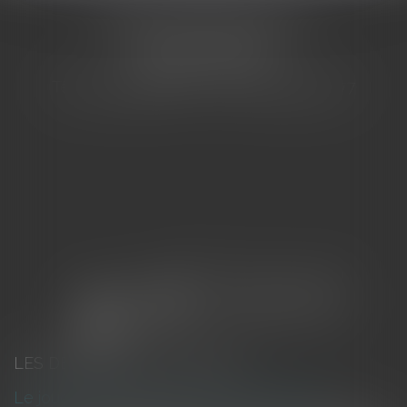
CABINET BARBIER AVOCATS
155 Avenue VAUBAN
83000 TOULON
Tél : 04 94 92 92 67 - Fax : 04 94 92 42 77
LES DERNIÈRES ACTUALITÉS
Le joug léger des monuments historiques