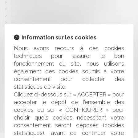
La Loi d'orientation agricole du 5 janvier 2006
Le droit des usagers des services de santé
L'ancienneté d'un salarié licencié
Paiement des traites de la maison
Droit Communautaire des Contrats
L'Avocat en France
Information sur les cookies
Téléphonie mobile: risques liés aux champs
Nous avons recours à des cookies
électromagnétiques
techniques pour assurer le bon
Le contrôle des concentrations
Guide EUROJURIS: le contrat d'agent commercial
fonctionnement du site, nous utilisons
international
également des cookies soumis à votre
Le bulletin de paie
consentement pour collecter des
Acquisition de titres
statistiques de visite.
Cliquez ci-dessous sur « ACCEPTER » pour
accepter le dépôt de l'ensemble des
<<
<
...
524
525
526
527
528
529
530
>
cookies ou sur « CONFIGURER » pour
choisir quels cookies nécessitant votre
>>
consentement seront déposés (cookies
statistiques), avant de continuer votre