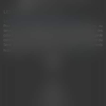
LES DERNIÈRES ACTUALITÉS
Le joug léger des monuments historiques
Pour une gestion patrimoniale des monuments historiques au
service du développement économique et touristique des
collectivités Le monument historique a longtemps été regardé
comme une charge. Le rapport que la commission de la culture du
Sénat a consacré, en juillet 2026, à la gestion des monuments
historiques invite à y voir aussi une ressour...
Lire la suite
Accueil
L'équipe
Eurojuris
Droit des affaires
Ventes aux enchères
Droit bancaire
Procédures civiles d'exécution