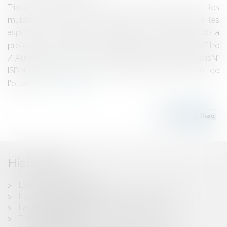
Tribune inédite sur l'évolution du métier d'avocat et les
mutations du Barreau. La reflexion est centrée sur les
aspects économiques, d'organisation et de gestion de la
profession et du cabinet d'avocats.L'Avocat en FranceTitre
/ Auteur(s):L'Avocat en FranceEditeur:Gazette du PalaisN°
ISBN:2-901626-57-2Année d'édition:2004Description de
l'ouvrag...
Lire la suite
Historique
L'arrêt LEROY MERLIN
Le droit de préemption du preneur "en place"
La date d'expiration du bail commercial
Travaux viticoles