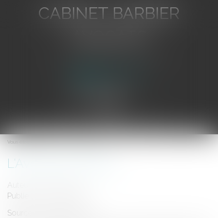
CABINET BARBIER
AVOCATS
Avocat au Barreau de Toulon
Ouvrir
le
Vous êtes ici :
Accueil
L'Avocat en France
menu
L'Avocat en France
Auteur : CLERC Thierry
Publié le :
01/01/2006
Source :
www.eurojuris.fr