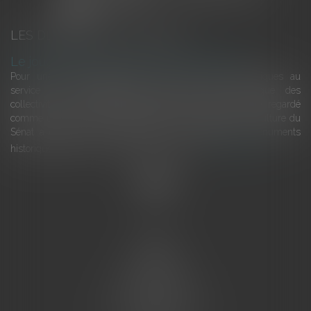
LES DERNIÈRES ACTUALITÉS
Le joug léger des monuments historiques
Pour une gestion patrimoniale des monuments historiques au
service du développement économique et touristique des
collectivités Le monument historique a longtemps été regardé
comme une charge. Le rapport que la commission de la culture du
Sénat a consacré, en juillet 2026, à la gestion des monuments
historiques invite à y voir aussi une ressour...
Lire la suite
Accueil
L'équipe
Eurojuris
Droit des affaires
Ventes aux enchères
Droit bancaire
Procédures civiles d'exécution