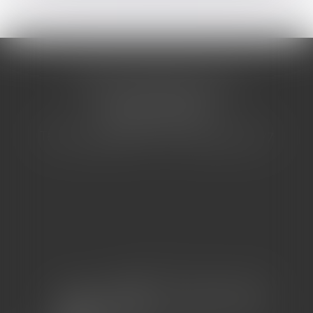
CABINET BARBIER AVOCATS
155 Avenue VAUBAN
83000 TOULON
Tél : 04 94 92 92 67 - Fax : 04 94 92 42 77