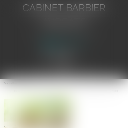
CABINET BARBIER
AVOCATS
Avocat au Barreau de Toulon
Ouvrir
le
Vous êtes ici :
Accueil
menu
Intervention des fonds d'investissement dans le football professionnel français