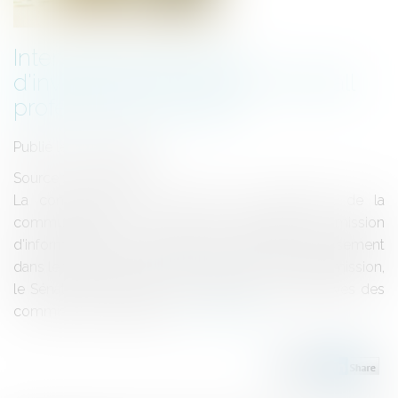
Intervention des fonds
d'investissement dans le football
professionnel français
Publié le :
04/12/2024
Source :
www.senat.fr
La commission de la culture, de l'éducation, de la
communication et du sport a engagé une mission
d'information sur l'intervention des fonds d'investissement
dans le football professionnel français. Pour cette mission,
le Sénat a octroyé à la commission les prérogatives des
commissions d'enquête...
Lire la suite