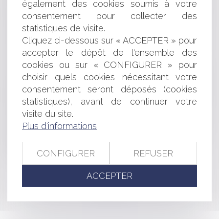
également des cookies soumis à votre
EasyPark du groupe Flowbird
Défaillance d'une entreprise partenaire : comment
consentement pour collecter des
réagir ?
statistiques de visite.
SAS et décisions collectives des associés : les statuts
Cliquez ci-dessous sur « ACCEPTER » pour
peuvent-ils fixer le seuil des voix exprimées ?
accepter le dépôt de l'ensemble des
Acceptation du risque par le maitre de l'ouvrage et
cookies ou sur « CONFIGURER » pour
exonération de responsabilité du constructeur
choisir quels cookies nécessitant votre
Les revenus perçus par l’ex conjoint au titre des
consentement seront déposés (cookies
allocations familiales doivent-ils être pris en compte pour
le calcul de la prestation compensatoire ?
statistiques), avant de continuer votre
Objet de l'obligation in solidum : un rappel utile et
visite du site.
nécessaire
Plus d'informations
Qu’est ce que l’ATI, l'allocation chômage des
travailleurs indépendants ?
CONFIGURER
REFUSER
Hypothèque et vente le même jour : qui l’emporte ?
ACCEPTER
<<
<
...
43
44
45
46
47
48
49
...
>
>>