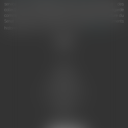
service du développement économique et touristique des
collectivités Le monument historique a longtemps été regardé
comme une charge. Le rapport que la commission de la culture du
Sénat a consacré, en juillet 2026, à la gestion des monuments
historiques invite à y voir aussi une ressour...
Lire la suite
Accueil
L'équipe
Eurojuris
Droit des affaires
Ventes aux enchères
Droit bancaire
Procédures civiles d'exécution
Honoraires
Contact
Assistantes juridiques
Actus
Articles