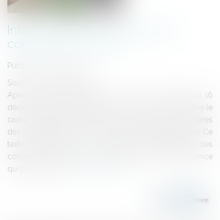
Intervention économique des
collectivités locales
Publié le :
20/06/2012
Source :
www.eurojuris.fr
Après la réforme opérée par la loi n° 2010-1563 du 16
décembre 2010, le Décret n° 2012-716 du 7 mai 2012 fixe le
cadre règlementaire relatif aux interventions financières
des collectivités locales.Nouveau cadre règlementaire Ce
texte détermine les conditions d'élaboration des
conventions organisant les délégations de compétence
qui peuvent être...
Lire la suite