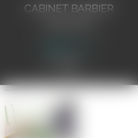
CABINET BARBIER
AVOCATS
Avocat au Barreau de Toulon
Ouvrir
le
Vous êtes ici :
Accueil
Intervention économique des collectivités locales
menu