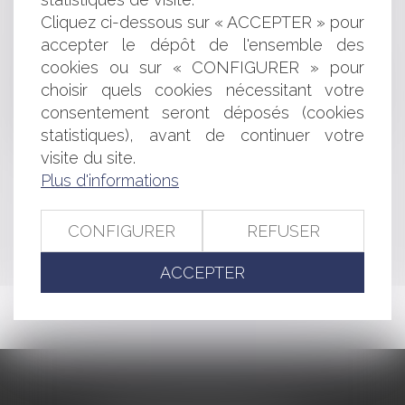
et celle gérant un stade
Guide pratique: le licenciement abusif
Cliquez ci-dessous sur « ACCEPTER » pour
Police spéciale du Préfet pour décider de fermer un
accepter le dépôt de l'ensemble des
restaurant
cookies ou sur « CONFIGURER » pour
Réparations exigibles en cas d'accident du travail ou
choisir quels cookies nécessitant votre
de maladie professionnelle
consentement seront déposés (cookies
Assistantes maternelles et calcul des indemnités de
statistiques), avant de continuer votre
rupture
visite du site.
Plus d'informations
<<
<
...
381
382
383
384
385
386
387
...
>
CONFIGURER
REFUSER
>>
ACCEPTER
CABINET BARBIER AVOCATS