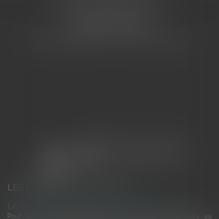
155 Avenue VAUBAN
83000 TOULON
Tél : 04 94 92 92 67 - Fax : 04 94 92 42 77
LES DERNIÈRES ACTUALITÉS
Le joug léger des monuments historiques
Pour une gestion patrimoniale des monuments historiques au