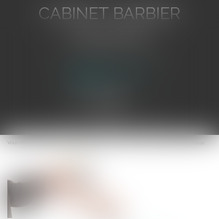
CABINET BARBIER
AVOCATS
Avocat au Barreau de Toulon
Ouvrir
le
Vous êtes ici :
Accueil
Interdiction du paiement en espèces de certaines créances
menu