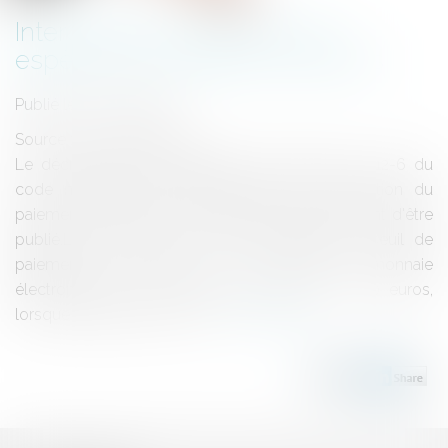
Interdiction du paiement en
espèces de certaines créances
Publié le :
30/06/2015
Source :
www.eurojuris.fr
Le décret pris pour l'application de l'article L. 112-6 du
code monétaire et financier relatif à l'interdiction du
paiement en espèces de certaines créances vient d'être
publié.Le décret du 24 juin 2015 abaisse le seuil de
paiement en espèces ou au moyen de monnaie
électronique à 1 000 euros, au lieu de 3 000 euros,
lorsque le débiteur est rési...
Lire la suite