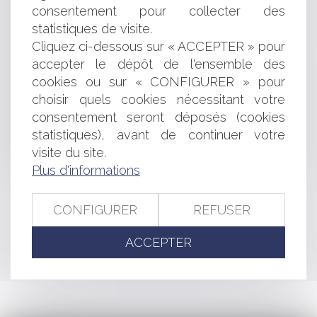
consentement pour collecter des
Quelles solutions s'offrent à moi avant de mettre la clé
sous la porte ? #procédure #droitsociétés
statistiques de visite.
Résiliation anticipée d'une délégation et indemnisation
Cliquez ci-dessous sur « ACCEPTER » pour
des biens de retour
accepter le dépôt de l'ensemble des
Interdiction de fumer dans les aires collectives de jeux
cookies ou sur « CONFIGURER » pour
Appels à l'étranger: bientôt la suppression des frais
choisir quels cookies nécessitant votre
d’itinérance pour les appels dans l'UE
consentement seront déposés (cookies
Lutte contre l'insécurité routière: de nouvelles règles
statistiques), avant de continuer votre
relatives à l'oreillette au volant et au taux d'alcoolémie
Interdiction du paiement en espèces de certaines
visite du site.
créances
Plus d'informations
CONFIGURER
REFUSER
<<
<
...
303
304
305
306
307
308
309
...
>
ACCEPTER
>>