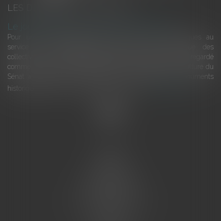
LES DERNIÈRES ACTUALITÉS
Le joug léger des monuments historiques
Pour une gestion patrimoniale des monuments historiques au
service du développement économique et touristique des
collectivités Le monument historique a longtemps été regardé
comme une charge. Le rapport que la commission de la culture du
Sénat a consacré, en juillet 2026, à la gestion des monuments
historiques invite à y voir aussi une ressour...
Lire la suite
Accueil
L'équipe
Eurojuris
Droit des affaires
Ventes aux enchères
Droit bancaire
Procédures civiles d'exécution
Honoraires
Contact