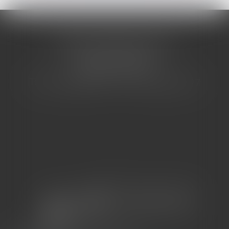
CABINET BARBIER AVOCATS
155 Avenue VAUBAN
83000 TOULON
Tél : 04 94 92 92 67 - Fax : 04 94 92 42 77