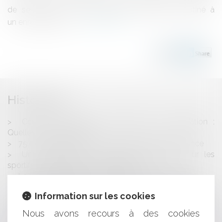
de se prêter à un prélèvement biologique destiné à
un enregistrement...
Lire la suite
Historique
Congé du locataire commercial et renonciation :
Quelles conséquences ?
75 000 entreprises à céder chaque année en France
Un nouveau droit à l’image individuelle pour les
sportifs et entraîneurs professionnels
Logement gratuit chez ses parents et succession
Prescription de l'action en recouvrement des dépens
Information sur les cookies
Pas de modification de la rémunération du salarié sans
son accord express
Nous avons recours à des cookies
Prêt immobilier et domiciliation des salaires dans la