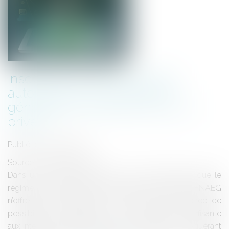
Inscription au fichier national
automatisé des empreintes
génétiques et respect de la vie
privée
Publié le :
28/06/2017
Source :
www.eurojuris.fr
Dans un arrêt du 22 juin 2017, la Cour EDH juge que le
régime de conservation des profils ADN dans le FNAEG
n’offre pas, en raison de sa durée et de l’absence de
possibilité d’effacement, de protection suffisante
aux intéressés. L’affaire concerne le refus par le requérant