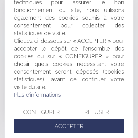
techniques pour assurer le bon
même banque
fonctionnement du site, nous utilisons
Une augmentation de salaire doit être acceptée par le
également des cookies soumis à votre
salarié
consentement pour collecter des
Bail commercial : définition, renouvellement, résiliation
- Toute la franchise
statistiques de visite.
Inscription au fichier national automatisé des
Cliquez ci-dessous sur « ACCEPTER » pour
empreintes génétiques et respect de la vie privée
accepter le dépôt de l'ensemble des
Actions en dommages et intérêts du fait des pratiques
cookies ou sur « CONFIGURER » pour
anticoncurrentielles : dépôt au Sénat
choisir quels cookies nécessitant votre
Saisie immobilière : frais de poursuite et vente forcée
consentement seront déposés (cookies
du bien immobilier
statistiques), avant de continuer votre
Accès à l'AMP pour les couples de femmes ou les
visite du site.
femmes seules : avis positif du CCNE
Le dialogue des carmélites : reconnaissance de la
Plus d'informations
liberté artistique de la mise en scène en droit français
Bail commercial : suspension des effets de la clause
CONFIGURER
REFUSER
résolutoire et délais de paiement
ACCEPTER
<<
<
...
257
258
259
260
261
262
263
...
>