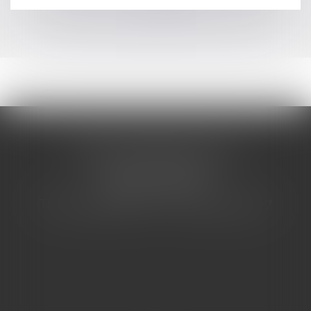
>>
CABINET BARBIER AVOCATS
155 Avenue VAUBAN
83000 TOULON
Tél : 04 94 92 92 67 - Fax : 04 94 92 42 77