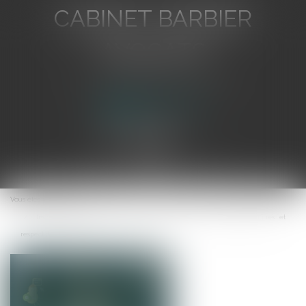
CABINET BARBIER
AVOCATS
Avocat au Barreau de Toulon
Ouvrir
le
Vous êtes ici :
Accueil
menu
Inscription au fichier national automatisé des empreintes génétiques et
respect de la vie privée