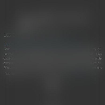
LES DERNIÈRES ACTUALITÉS
Le joug léger des monuments historiques
Pour une gestion patrimoniale des monuments historiques au
service du développement économique et touristique des
collectivités Le monument historique a longtemps été regardé
comme une charge. Le rapport que la commission de la culture du
Sénat a consacré, en juillet 2026, à la gestion des monuments
historiques invite à y voir aussi une ressour...
Lire la suite
Accueil