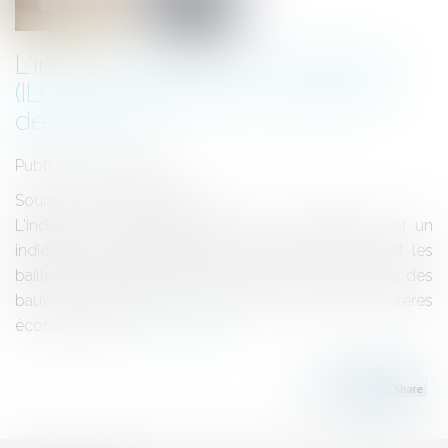
L'indice des loyers commerciaux
(ILC) : un repère pour l'évolution
des loyers
Publié le :
15/04/2025
Source :
edito.seloger.com
L'indice ILC, ou indice des loyers commerciaux, est un
indicateur incontournable pour les commerçants et les
bailleurs. Il permet d'encadrer l'évolution des loyers des
baux commerciaux en fonction de divers critères
économiques...
Lire la suite