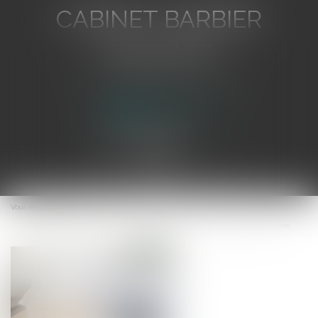
CABINET BARBIER
AVOCATS
Avocat au Barreau de Toulon
Ouvrir
le
Vous êtes ici :
Accueil
menu
L'indice des loyers commerciaux (ILC) : un repère pour l'évolution des loyers