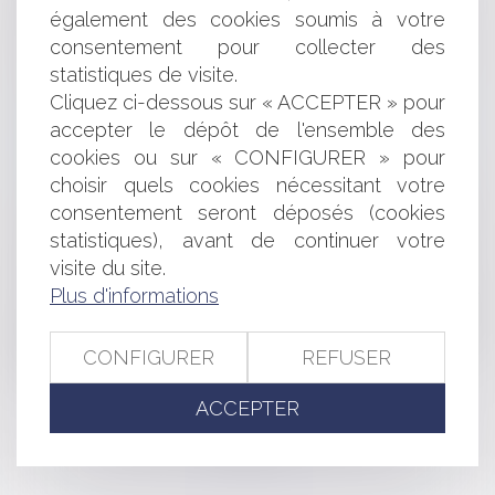
sous-caution
également des cookies soumis à votre
Pas d’infraction à une clause de non-concurrence dans
consentement pour collecter des
un contrat de franchise pour des actes préparatoires
statistiques de visite.
Céder ses parts en SARL : que se passe-t-il si la
Cliquez ci-dessous sur « ACCEPTER » pour
société ne répond pas ?
L'indice des loyers commerciaux (ILC) : un repère pour
accepter le dépôt de l'ensemble des
l'évolution des loyers
cookies ou sur « CONFIGURER » pour
Publicité et crédits à la consommation : renforcement
choisir quels cookies nécessitant votre
du contrôle des mentions légales
consentement seront déposés (cookies
Contrefaçon et concurrence déloyale : la Cour de
statistiques), avant de continuer votre
cassation confirme la protection des marques
visite du site.
renommées !
Plus d'informations
L’Autorité de la concurrence autorise le rachat par
Auchan de 98 magasins de distribution à dominante
alimentaire anciennement sous enseigne Casino, sous
CONFIGURER
REFUSER
réserve de deux engagements
ACCEPTER
<<
<
...
28
29
30
31
32
33
34
...
>
>>