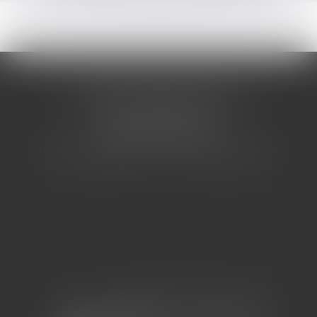
CABINET BARBIER AVOCATS
155 Avenue VAUBAN
83000 TOULON
Tél : 04 94 92 92 67 - Fax : 04 94 92 42 77