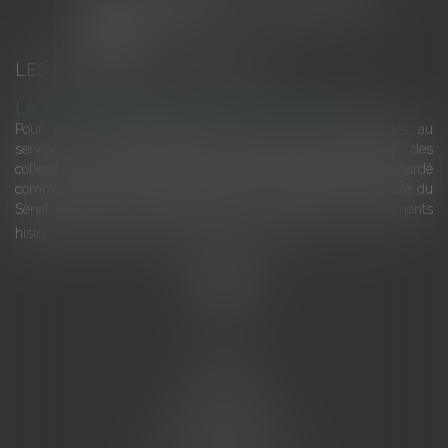
LES DERNIÈRES ACTUALITÉS
Le joug léger des monuments historiques
Pour une gestion patrimoniale des monuments historiques au
service du développement économique et touristique des
collectivités Le monument historique a longtemps été regardé
comme une charge. Le rapport que la commission de la culture du
Sénat a consacré, en juillet 2026, à la gestion des monuments
historiques invite à y voir aussi une ressour...
Lire la suite
Accueil
L'équipe
Eurojuris
Droit des affaires
Ventes aux enchères
Droit bancaire