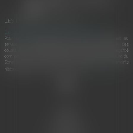
LES DERNIÈRES ACTUALITÉS
Le joug léger des monuments historiques
Pour une gestion patrimoniale des monuments historiques au
service du développement économique et touristique des
collectivités Le monument historique a longtemps été regardé
comme une charge. Le rapport que la commission de la culture du
Sénat a consacré, en juillet 2026, à la gestion des monuments
historiques invite à y voir aussi une ressour...
Lire la suite
Accueil
L'équipe
Eurojuris
Droit des affaires
Ventes aux enchères
Droit bancaire