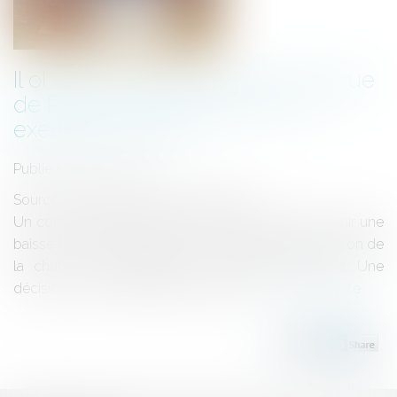
Il obtient la baisse de son loyer rue
de Rivoli faute de clientèle : un
exemple à suivre ?
Publié le :
23/10/2024
Source :
france3-regions.francetvinfo.fr
Un commerçant de la rue de Rivoli a réussi à obtenir une
baisse de loyer de la part de son propriétaire en raison de
la chute de fréquentation de l'artère parisienne. Une
décision qui pourrait faire jurisprudence...
Lire la suite