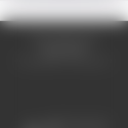
CABINET BARBIER AVOCATS
155 Avenue VAUBAN
83000 TOULON
Tél : 04 94 92 92 67 - Fax : 04 94 92 42 77