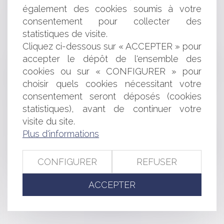
préjudice par la Cour de cassation
également des cookies soumis à votre
Liquidation totale en magasin : Cadre juridique et
consentement pour collecter des
procédures
statistiques de visite.
Responsabilité du dirigeant pour insuffisance d’actifs :
Cliquez ci-dessous sur « ACCEPTER » pour
la nécessaire preuve d’une faute de gestion
L’Autorité de la concurrence s’autosaisit d’éventuelles
accepter le dépôt de l'ensemble des
pratiques dans le secteur de la télévision payante et de
cookies ou sur « CONFIGURER » pour
l’acquisition et de la diffusion d’œuvres
choisir quels cookies nécessitant votre
cinématographiques
consentement seront déposés (cookies
Réticence dolosive sur la situation financière de la
statistiques), avant de continuer votre
société cédée : aucune obligation de se renseigner à la
visite du site.
charge du cessionnaire professionnel
Plus d'informations
La déchéance du terme du prêt ne peut porter sur la
base d’une clause d’exigibilité immédiate réputée abusive
Après sa levée de fonds, OpenAI obtient une ligne de
CONFIGURER
REFUSER
crédit de 4 milliards de dollars
ACCEPTER
<<
<
...
47
48
49
50
51
52
53
...
>
>>