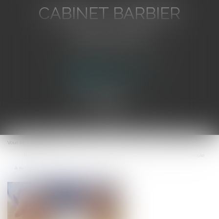
CABINET BARBIER
AVOCATS
Avocat au Barreau de Toulon
Ouvrir
le
Vous êtes ici :
Accueil
menu
Il obtient la baisse de son loyer rue de Rivoli faute de clientèle : un exemple
à suivre ?