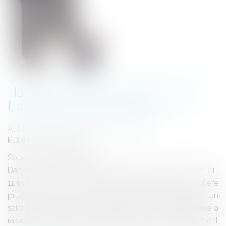
Harcèlement moral et sexuel au
travail et mode de preuve
Auteur : ORVA-VACCARO & ASSOCIES
Publié le :
23/09/2022
Source :
www.eurojuris.fr
Dans un arrêt du 29 juin 2022 (Cass. soc. 29 juin 2022, n° 21-
11.437), la Cour de cassation rappelle qu’en matière
prud’homale, la preuve est libre. Dans cette affaire, un
salarié a fait l’objet d’un licenciement pour faute grave à
raison de faits de harcèlement sexuel et harcèlement