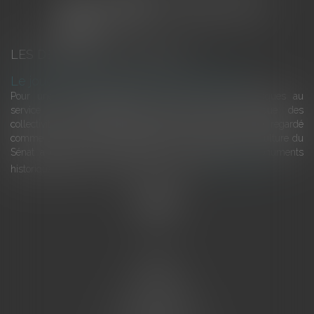
LES DERNIÈRES ACTUALITÉS
Le joug léger des monuments historiques
Pour une gestion patrimoniale des monuments historiques au
service du développement économique et touristique des
collectivités Le monument historique a longtemps été regardé
comme une charge. Le rapport que la commission de la culture du
Sénat a consacré, en juillet 2026, à la gestion des monuments
historiques invite à y voir aussi une ressour...
Lire la suite
Accueil
L'équipe
Eurojuris
Droit des affaires
Ventes aux enchères