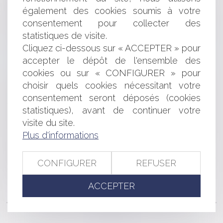
Le Maire est tenu de convoquer au moins un Conseil
également des cookies soumis à votre
Municipal par trimestre
consentement pour collecter des
Recrutement : à quel moment êtes-vous engagé
statistiques de visite.
envers le candidat ?
Cliquez ci-dessous sur « ACCEPTER » pour
Harcèlement moral et sexuel au travail et mode de
accepter le dépôt de l'ensemble des
preuve
Le nouveau statut des indépendants est-il plus
cookies ou sur « CONFIGURER » pour
protecteur ?
choisir quels cookies nécessitant votre
Résiliation du bail rural pour défaut de paiement de
consentement seront déposés (cookies
fermage
statistiques), avant de continuer votre
Maintien de la notion d’exception inhérente à la dette
visite du site.
Droit funéraire : les récentes évolutions apportées par
Plus d'informations
la loi 3DS et le décret du 5 août 2022
Procédures collectives et protection des salaires
Loi de protection du pouvoir d'achat : mesures pour
CONFIGURER
REFUSER
faciliter la résiliation des contrats de consommation
ACCEPTER
<<
<
...
114
115
116
117
118
119
120
...
>
>>