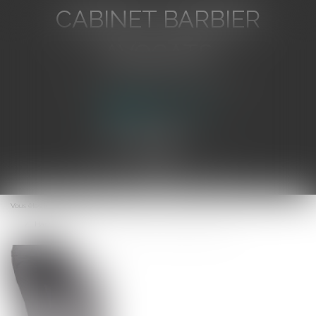
CABINET BARBIER
AVOCATS
Avocat au Barreau de Toulon
Ouvrir
le
Vous êtes ici :
Accueil
menu
Harcèlement moral et sexuel au travail et mode de preuve