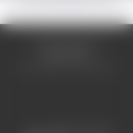
CABINET BARBIER AVOCATS
155 Avenue VAUBAN
83000 TOULON
Tél : 04 94 92 92 67 - Fax : 04 94 92 42 77