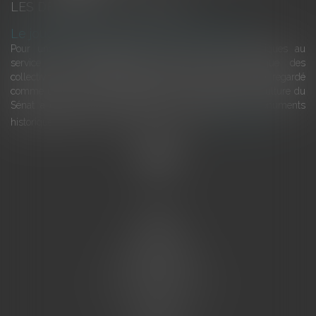
LES DERNIÈRES ACTUALITÉS
Le joug léger des monuments historiques
Pour une gestion patrimoniale des monuments historiques au
service du développement économique et touristique des
collectivités Le monument historique a longtemps été regardé
comme une charge. Le rapport que la commission de la culture du
Sénat a consacré, en juillet 2026, à la gestion des monuments
historiques invite à y voir aussi une ressour...
Lire la suite
Accueil
L'équipe
Eurojuris
Droit des affaires
Ventes aux enchères
Droit bancaire
Procédures civiles d'exécution
Honoraires
Contact