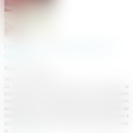
Habilitation du Maire à signer un
contrat
Publié le :
13/06/2012
Source :
www.eurojuris.fr
La conclusion d'un contrat par le Maire avant la
transmission au contrôle de légalité de la délibération
l'autorisant à signer constitue t-elle un motif d'annulation
automatique ?Non. Le défaut de transmission au Préfet de
l'habilitation du Maire à signer un contrat préalablement à
sa conclusion, constitue une irrégularité qui n'entraîne pas
la...
Lire la suite