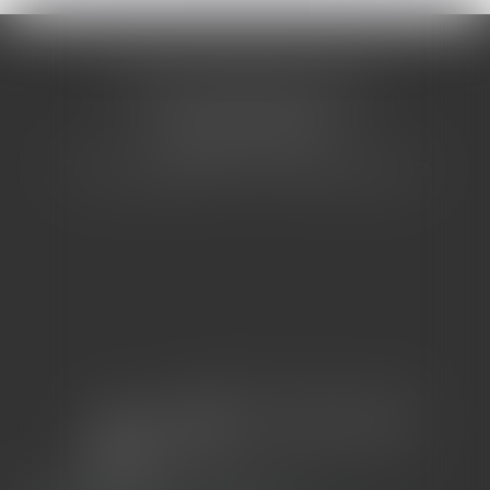
CABINET BARBIER AVOCATS
155 Avenue VAUBAN
83000 TOULON
Tél : 04 94 92 92 67 - Fax : 04 94 92 42 77