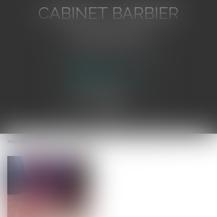
CABINET BARBIER
AVOCATS
Avocat au Barreau de Toulon
Ouvrir
le
Vous êtes ici :
Accueil
Habilitation du Maire à signer un contrat
menu