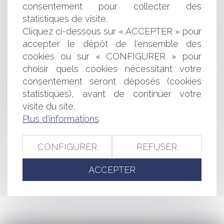
Habilitation du Maire à signer un contrat
consentement pour collecter des
Successions internationales: adoption d'un nouveau
statistiques de visite.
Règlement Européen
Cliquez ci-dessous sur « ACCEPTER » pour
La liberté d’expression: de l’information au sensationnel
accepter le dépôt de l'ensemble des
Freedom of speech: from information to
cookies ou sur « CONFIGURER » pour
sensationalism
choisir quels cookies nécessitant votre
Salle des fêtes et nuisances sonores
consentement seront déposés (cookies
Publication de la directive relative au droit à
l'information dans le cadre des procédures pénales
statistiques), avant de continuer votre
La clôture de l'instruction - Commission du procès
visite du site.
administratif
Plus d'informations
CONFIGURER
REFUSER
<<
<
...
382
383
384
385
386
387
388
...
>
ACCEPTER
>>