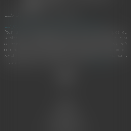
LES DERNIÈRES ACTUALITÉS
Le joug léger des monuments historiques
Pour une gestion patrimoniale des monuments historiques au
service du développement économique et touristique des
collectivités Le monument historique a longtemps été regardé
comme une charge. Le rapport que la commission de la culture du
Sénat a consacré, en juillet 2026, à la gestion des monuments
historiques invite à y voir aussi une ressour...
Lire la suite
Accueil
L'équipe
Eurojuris
Droit des affaires
Ventes aux enchères
Droit bancaire
Procédures civiles d'exécution