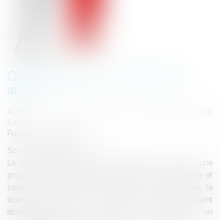
Guide pratique: le licenciement
abusif
Auteurs : LAVERNE Christelle, OLLAGNON-DELROISE
Carole
Publié le :
15/06/2012
Source :
www.eurojuris.fr
Le licenciement, pour être valable, doit suivre une
procédure stricte et être justifié par une cause réelle et
sérieuse. Si ces conditions ne sont pas respectées, le
licenciement pourra être qualifié de licenciement
abusif.Licenciement: comment caractériser un