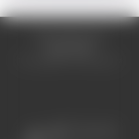
CABINET BARBIER AVOCATS
155 Avenue VAUBAN
83000 TOULON
Tél : 04 94 92 92 67 - Fax : 04 94 92 42 77