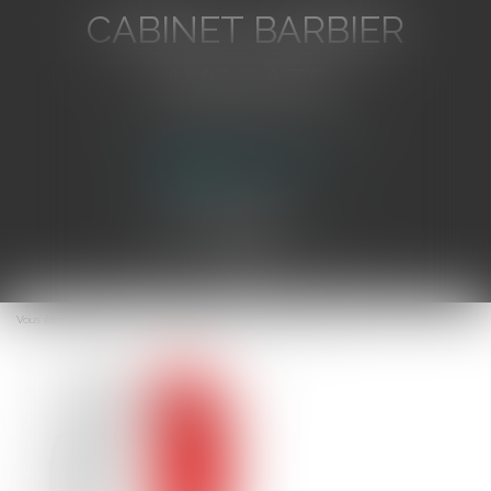
CABINET BARBIER
AVOCATS
Avocat au Barreau de Toulon
Ouvrir
le
Vous êtes ici :
Accueil
Guide pratique: le licenciement abusif
menu