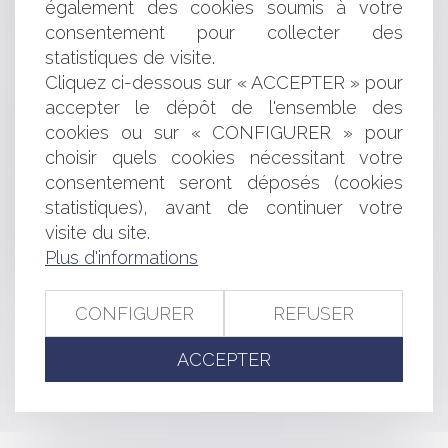
droit de propriété
également des cookies soumis à votre
Audition d'une personne en dehors de la garde à vue
consentement pour collecter des
Intervention économique des collectivités locales
statistiques de visite.
Litiges relatifs aux antennes relais
Cliquez ci-dessous sur « ACCEPTER » pour
Le Président de la République peut agir en justice
accepter le dépôt de l'ensemble des
pendant son mandat
cookies ou sur « CONFIGURER » pour
Travail clandestin et contribution de l'employeur
choisir quels cookies nécessitant votre
Majoration des droits à construire
consentement seront déposés (cookies
Contrat liant une personne privée occupant le domaine
et celle gérant un stade
statistiques), avant de continuer votre
Guide pratique: le licenciement abusif
visite du site.
Police spéciale du Préfet pour décider de fermer un
Plus d'informations
restaurant
CONFIGURER
REFUSER
<<
<
...
381
382
383
384
385
386
387
...
>
ACCEPTER
>>