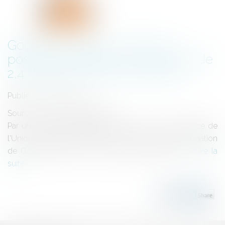
Google Shopping : l'abus de
position dominante et l'amende de
2,4 milliards d'euros confirmés
Publié le :
04/10/2024
Source :
www.actu-juridique.fr
Par un arrêt du 10 septembre 2024, la Cour de justice de
l'Union européenne (CJUE) a confirmé la condamnation
de Google pour abus de position dominante...
Lire la
suite