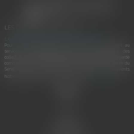
LES DERNIÈRES ACTUALITÉS
Le joug léger des monuments historiques
Pour une gestion patrimoniale des monuments historiques au
service du développement économique et touristique des
collectivités Le monument historique a longtemps été regardé
comme une charge. Le rapport que la commission de la culture du
Sénat a consacré, en juillet 2026, à la gestion des monuments
historiques invite à y voir aussi une ressour...
Lire la suite
Accueil
L'équipe
Eurojuris
Droit des affaires
Ventes aux enchères