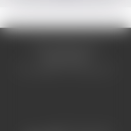
CABINET BARBIER AVOCATS
155 Avenue VAUBAN
83000 TOULON
Tél : 04 94 92 92 67 - Fax : 04 94 92 42 77