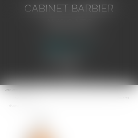
CABINET BARBIER
AVOCATS
Avocat au Barreau de Toulon
Ouvrir
le
Vous êtes ici :
Accueil
menu
Google Shopping : l'abus de position dominante et l'amende de 2,4 milliards
d'euros confirmés