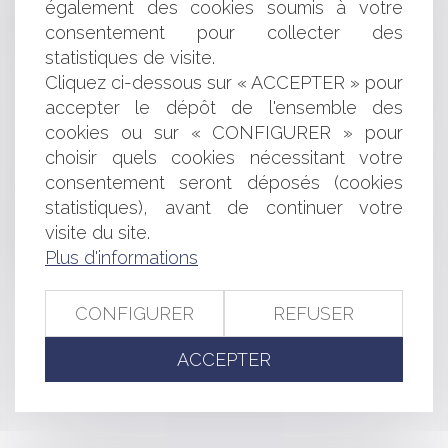
intitulé "mes documents": pas de caractère personnel
également des cookies soumis à votre
Mediator: pourquoi le procès est suspendu
consentement pour collecter des
Modernisation de la politique de l’Union européenne
statistiques de visite.
en matière d’aides d’Etat
Cliquez ci-dessous sur « ACCEPTER » pour
Loi du 20 mars relative à la majoration des droits à
accepter le dépôt de l'ensemble des
construire
cookies ou sur « CONFIGURER » pour
Aides pour la garde d'enfants: majoration du
choisir quels cookies nécessitant votre
complément libre choix du mode de garde
consentement seront déposés (cookies
L'arrêt EBay / LVMH partiellement cassé
Principe de parité dans les nominations au sein de la
statistiques), avant de continuer votre
haute fonction publique
visite du site.
Sanctions en cas de triche aux épreuves du
Plus d'informations
baccalauréat
CONFIGURER
REFUSER
<<
<
...
384
385
386
387
388
389
390
...
>
ACCEPTER
>>