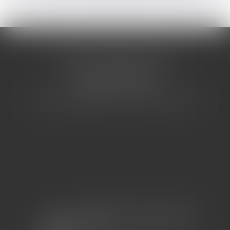
CABINET BARBIER AVOCATS
155 Avenue VAUBAN
83000 TOULON
Tél : 04 94 92 92 67 - Fax : 04 94 92 42 77