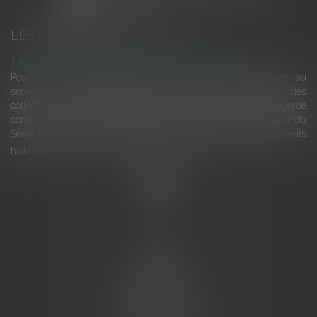
LES DERNIÈRES ACTUALITÉS
Le joug léger des monuments historiques
Pour une gestion patrimoniale des monuments historiques au
service du développement économique et touristique des
collectivités Le monument historique a longtemps été regardé
comme une charge. Le rapport que la commission de la culture du
Sénat a consacré, en juillet 2026, à la gestion des monuments
historiques invite à y voir aussi une ressour...
Lire la suite
Accueil
L'équipe
Eurojuris
Droit des affaires
Ventes aux enchères
Droit bancaire
Procédures civiles d'exécution