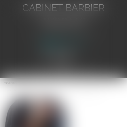
CABINET BARBIER
AVOCATS
Avocat au Barreau de Toulon
Ouvrir
le
Vous êtes ici :
Accueil
menu
Garde à vue, harcèlement sexuel, tromperie ... Actualité des QPC