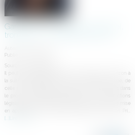
Garde à vue, harcèlement sexuel,
tromperie ... Actualité des QPC
Auteur : FORTUNET Eric
Publié le :
22/05/2012
Source :
www.eurojuris.fr
Il peut être intéressant de faire un rapide tour d’horizon à
la suite de l’abrogation de la loi sur les gardes à vue, de
celle sur le harcèlement sexuel et des QPC évoqués dans
le procès du Médiator.Complainte en vue des élections
législativesIl peut être intéressant, après deux ans de mise
en application de la réforme instituant la Question Pri...
Lire la suite